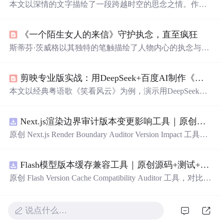
本文以深情的文字描绘了一段跨越时空的思念之情。作者
通过细腻的笔触，展现了内心深处对于远方之人的深深牵
挂，表达了即便面对无法触及的现实，仍愿意在心灵深处
《一个陌生女人的来信》守护执念，直至疯狂
为其保留一方净土的情感。
斯蒂芬·茨威格以其独特的笔触描绘了人物内心的执念与疯
狂。《一个陌生女人的来信》等作品展现了主人公们对爱
情、生活和艺术的深刻感悟。译者张玉书将这些故事翻译
剪映专业版实战：用DeepSeek+百度AI制作《笑看风云》经典MV
得生动细腻，使读者能够深刻体验到人物的情感波动和心
理变化。
本文以经典粤语歌《笑看风云》为例，演示用DeepSeek、
百度AI和剪映专业版组合制作意境MV的完整流程。首先
在剪映中添加原曲，向DeepSeek提问获取素材关键词清
Next.js渲染边界审计版本变更影响工具｜原创源码+测试+离线报告
单，获得按歌词意境分类的搜索建议：风云天空呼应主
题，
大海
山水表现开阔，人物背影承载回忆，港风怀旧还
原创 Next.js Render Boundary Auditor Version Impact 工具，
原年代感。设置9:16竖屏比例后，根据关键词在剪映官方
围绕“建立服务端组件、客户端组件、数据获取、缓存和交
素材库搜索视频添加，不足处用百度AI生成图片并“图转视
互边界图，识别错误跨界依赖”的结果，对比两个版本的输
频”。选中音频开启“踩节拍I”生成蓝色节奏点，逐句添加
Flash模型版本缓存兼容工具｜原创源码+测试+离线报告
入约定、规则参数、结果结构和风险项，识别变更影响。
歌词字幕对齐节拍。框选所有歌词批量设置字体样式与动
压缩包包含完整源码、3 项自动化测试、可复现合成示
原创 Flash Version Cache Compatibility Auditor 工具，对比两
画，在视频间隙添加转场并“应用全部
例、离线 HTML/JSON/SVG 报告、1080×720 真实运行效
个Flash模型版本的前缀规范、缓存键、Tokenizer、命中率
果图、README、运行说明、功能清单、MIT License 及
和重建成本。压缩包包含完整源码、3 项自动化测试、可
原创与授权声明。运行时零第三方依赖，不包含热点产品
复现合成示例、离线 HTML/JSON/SVG 报告、1080×720
说点什么…
或开源项目源码、Logo、官方截图、论文、生产日志或其
真实运行效果图、README、运行说明、功能清单、MIT