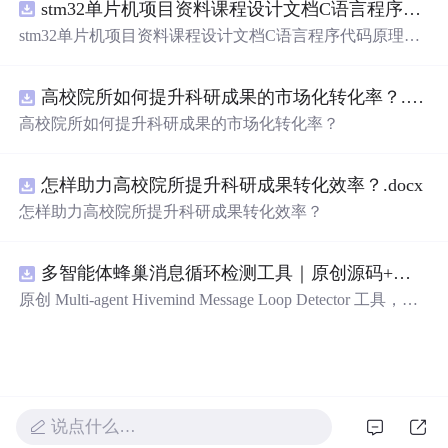
stm32单片机项目资料课程设计文档C语言程序代码原理图电路PCB实例悬挂运动控制系统论文资料
stm32单片机项目资料课程设计文档C语言程序代码原理图
电路PCB实例悬挂运动控制系统论文资料
高校院所如何提升科研成果的市场化转化率？.docx
高校院所如何提升科研成果的市场化转化率？
怎样助力高校院所提升科研成果转化效率？.docx
怎样助力高校院所提升科研成果转化效率？
多智能体蜂巢消息循环检测工具｜原创源码+测试+离线报告
原创 Multi-agent Hivemind Message Loop Detector 工具，建
立智能体间消息转发、订阅、回复与重试图，识别环路、
风暴和重复消费。压缩包包含完整源码、3 项自动化测
试、可复现合成示例、离线 HTML/JSON/SVG 报告、1080
×720 真实运行效果图、README、运行说明、功能清
单、MIT License 及原创与授权声明。运行时零第三方依
说点什么…
赖，不包含热点产品或开源项目源码、Logo、官方截图、
论文、生产日志或其他受限素材。