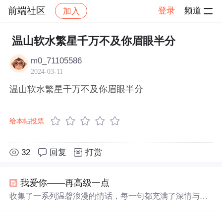
前端社区
登录
频道
加入
帖子详情
社区
前端社区
感慨
温山软水繁星千万不及你眉眼半分
m0_71105586
2024-03-11
温山软水繁星千万不及你眉眼半分
给本帖投票
32
回复
打赏
我爱你——再高级一点
收集了一系列温馨浪漫的情话，每一句都充满了深情与爱
意，适合用来表达对心爱之人的感情。