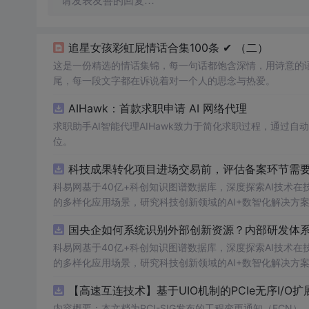
请发表友善的回复…
追星女孩彩虹屁情话合集100条 ✔︎ （二）
这是一份精选的情话集锦，每一句话都饱含深情，用诗意的
尾，每一段文字都在诉说着对一个人的思念与热爱。
AIHawk：首款求职申请 AI 网络代理
求职助手AI智能代理AIHawk致力于简化求职过程，通过
位。
科技成果转化项目进场交易前，评估备案环节需要准
科易网基于40亿+科创知识图谱数据库，深度探索AI技术
的多样化应用场景，研究科技创新领域的AI+数智化解决方
国央企如何系统识别外部创新资源？内部研发体系
科易网基于40亿+科创知识图谱数据库，深度探索AI技术
的多样化应用场景，研究科技创新领域的AI+数智化解决方
【高速互连技术】基于UIO机制的PCIe无序I
内容概要：本文档为PCI-SIG发布的工程变更通知（ECN），介绍