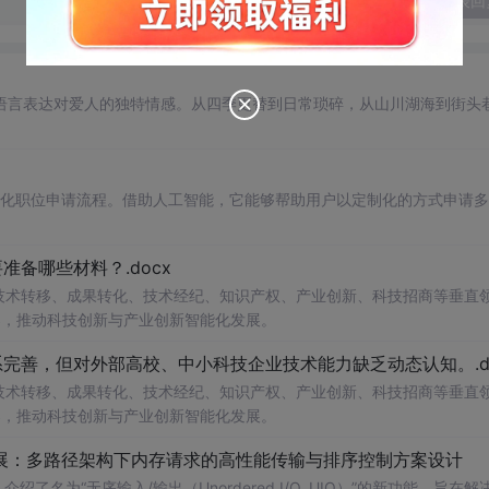
发表回
语言表达对爱人的独特情感。从四季更替到日常琐碎，从山川湖海到街头
自动化职位申请流程。借助人工智能，它能够帮助用户以定制化的方式申请
备哪些材料？.docx
在技术转移、成果转化、技术经纪、知识产权、产业创新、科技招商等垂直
案，推动科技创新与产业创新智能化发展。
完善，但对外部高校、中小科技企业技术能力缺乏动态认知。.do
在技术转移、成果转化、技术经纪、知识产权、产业创新、科技招商等垂直
案，推动科技创新与产业创新智能化发展。
/O扩展：多路径架构下内存请求的高性能传输与排序控制方案设计
了名为“无序输入/输出（Unordered I/O, UIO）”的新功能，旨在解