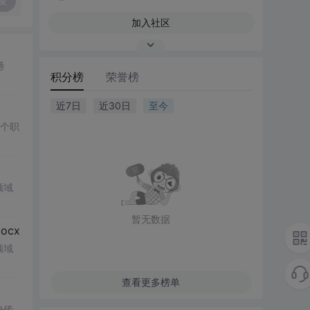
复
加入社区
巷
积分榜
荣誉榜
近7日
近30日
至今
多个职
领域
暂无数据
cx
领域
查看更多榜单
决传