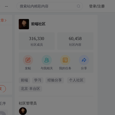
...
录
登录/注册
文章
前端社区
316,330
60,458
社区成员
社区内容
发帖
与我相关
我的任务
分享
前端
学习
经验分享
个人社区
复
北京·丰台区
社区管理员
正序