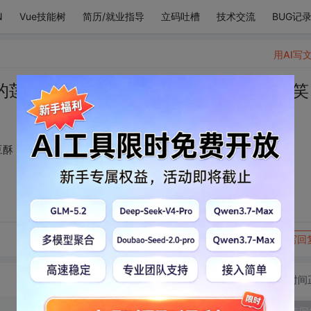
N
Vue技能树
简历/就业指导
立码吐槽
技术交流
BUG记
用AI写
的莲子羹，春天的绿豆酥，都甜不过你的笑
豆酥，都甜不过你的笑
转发到动态
举报
写回
切换为时间