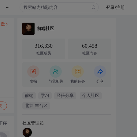
...
录
登录/注册
文章
前端社区
316,330
60,458
社区成员
社区内容
发帖
与我相关
我的任务
分享
前端
学习
经验分享
个人社区
复
北京·丰台区
社区管理员
正序