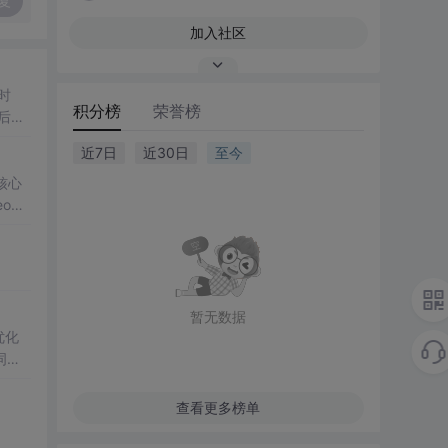
复
加入社区
时
积分榜
荣誉榜
后就
软
近7日
近30日
至今
找到
核心
oDe
修图门
暂无数据
优化
词，
像精
查看更多榜单