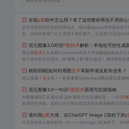
请发表友善的回复…
在线
p图
软件怎么用？有了这些教程再也不用担心
好不容易找到完美的拍照地点，摆出最佳pose等待朋友按
刻，就这样变成了让人哭笑不得的废片。无论是iOS还是An
能方便地进行简单的修饰和处理。好在咱的
p图
技术
还不错
混元图像3.0对话
P图
技术
解析：本地化可控生成
件，使用各种工具对照片进行精确的调整，比如裁剪、调整
最适合的。
图生图
技术
正从依赖ControlNet外挂与手动蒙版的粗
在于将自然语言指令（如‘嘴角上扬’‘暖光窗边’）精准映射至图
pthNet/LightEstimator）、语义层（指令-像素
精彩回顾|如何利用图
技术
革新申请反欺诈业务？
槛，支撑电商批量出图、内容快速配图、设计智能辅助等真实
错过直播？
没
关系！一起来看看Galaxybase图创课堂直播
混元图像3.0一句话
P图
技术
原理与实操指南
AI图像编辑正从‘能生成’迈向‘敢交付’的关键阶段。‘一句话
P
的系统性突破。其核心在于将自然语言指令精准解耦为空间
可控生成层固化高频操作原子模块，端侧优化层实现全平台
请叫我
p图
大佬，论ChatGPT Image 2加持下的
p
修等强时效性场景，让语义精准控制和端到端可用性成为AI
今天就来给大家好好论一论—— 在Image 2的加持下，当代