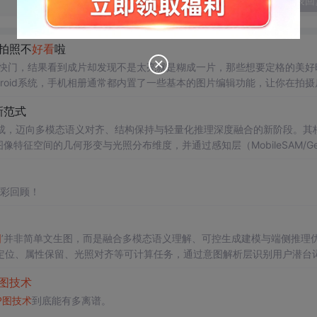
发表回
拍照不
好看
啦
下快门，结果看到成片却发现不是太亮就是糊成一片，那些想要定格的美好
droid系统，手机相册通常都内置了一些基本的图片编辑功能，让你在拍摄
，经过一番后期处理，那些不尽人意的照片也焕发出了全新的光彩。❀打开
新范式
色彩、修复瑕疵等。❀选择喜欢的滤镜效果，可以尝试不同的风格，以此
放式生成，迈向多模态语义对齐、结构保持与轻量化推理深度融合的新阶段。其
像特征空间的几何形变与光照分布维度，并通过感知层（MobileSAM/Ge
对齐训练）与生成层（动态噪声调度）协同实现高保真局部编辑。该
技术
显著降低AI
工作流，标志着本地化、可嵌入、高可信的AI
精彩回顾！
图
’并非简单文生图，而是融合多模态语义理解、可控生成建模与端侧推理
定位、属性保留、光照对齐等可计算任务，通过意图解析层识别用户潜台
亚秒级响应。该
技术
显著降低修图门槛，适用于电商运营、营销设计、人
图
技术
视觉生产力的新基线。
P图
技术
到底能有多离谱。