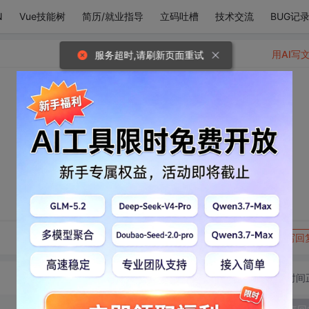
N
Vue技能树
简历/就业指导
立码吐槽
技术交流
BUG记
用AI写
服务超时,请刷新页面重试
转发到动态
举报
写回
切换为时间