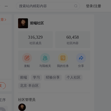
...
录
登录/注册
文章
前端社区
316,329
60,458
社区成员
社区内容
发帖
与我相关
我的任务
分享
前端
学习
经验分享
个人社区
复
北京·丰台区
社区管理员
正序