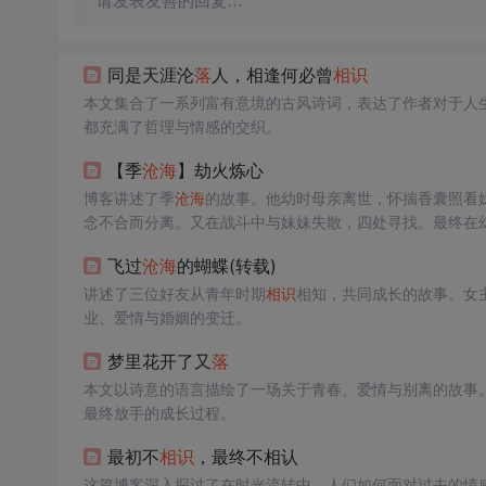
请发表友善的回复…
同是天涯沦
落
人，相逢何必曾
相识
本文集合了一系列富有意境的古风诗词，表达了作者对于人
都充满了哲理与情感的交织。
【季
沧海
】劫火炼心
博客讲述了季
沧海
的故事。他幼时母亲离世，怀揣香囊照看
念不合而分离。又在战斗中与妹妹失散，四处寻找。最终在
飞过
沧海
的蝴蝶(转载)
讲述了三位好友从青年时期
相识
相知，共同成长的故事。女
业、爱情与婚姻的变迁。
梦里花开了又
落
本文以诗意的语言描绘了一场关于青春、爱情与别离的故事
最终放手的成长过程。
最初不
相识
，最终不相认
这篇博客深入探讨了在时光流转中，人们如何面对过去的情