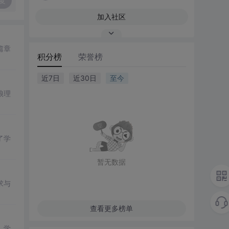
复
加入社区
篇章
积分榜
荣誉榜
近7日
近30日
至今
娘理
了学
暂无数据
求与
查看更多榜单
，学