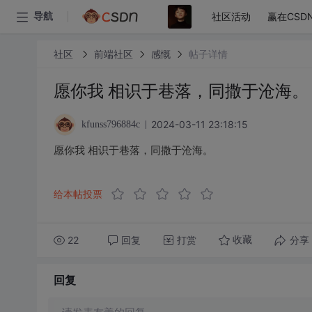
社区活动
赢在CSD
导航
社区
前端社区
感慨
帖子详情
愿你我 相识于巷落，同撒于沧海。 ​​
2024-03-11 23:18:15
kfunss796884c
愿你我 相识于巷落，同撒于沧海。 ​​​
给本帖投票
22
回复
打赏
分享
收藏
回复