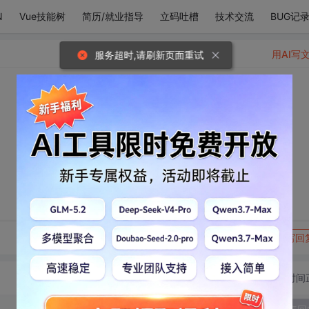
N
Vue技能树
简历/就业指导
立码吐槽
技术交流
BUG记
用AI写
服务超时,请刷新页面重试
​
转发到动态
举报
写回
切换为时间