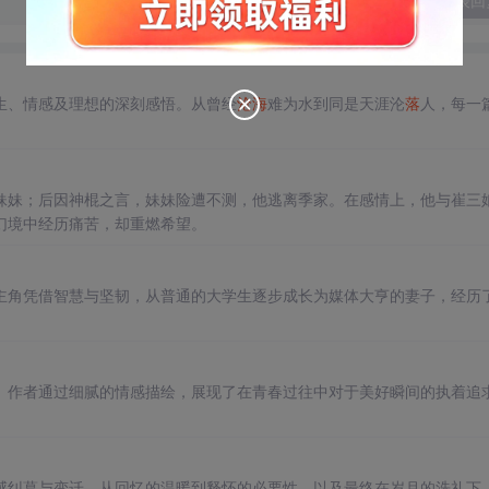
发表回
生、情感及理想的深刻感悟。从曾经
沧海
难为水到同是天涯沦
落
人，每一
妹妹；后因神棍之言，妹妹险遭不测，他逃离季家。在感情上，他与崔三
幻境中经历痛苦，却重燃希望。
主角凭借智慧与坚韧，从普通的大学生逐步成长为媒体大亨的妻子，经历
。作者通过细腻的情感描绘，展现了在青春过往中对于美好瞬间的执着追
感纠葛与变迁，从回忆的温暖到释怀的必要性，以及最终在岁月的洗礼下