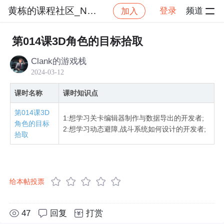
黄栋的课程社区_NO_1
登录
频道
加入
社区
黄栋的课程社区_NO_1
Unity从0到1关卡
第014课3D角色的目标拾取
Clank的游戏栈
2024-03-12
课时名称
课时知识点
第014课3D
1:想学习关卡编辑器制作与数据导出的开发者;
角色的目标
2:想学习动态避障,战斗系统如何设计的开发者;
拾取
给本帖投票
47
回复
打赏