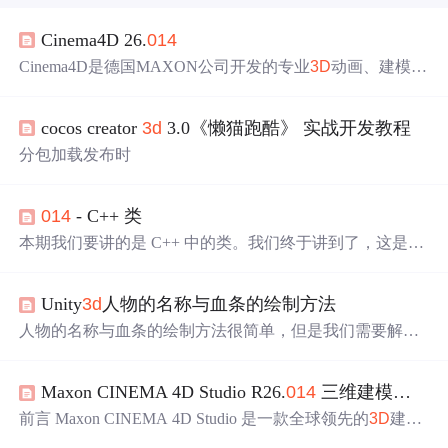
Cinema4D 26.
014
Cinema4D是德国MAXON公司开发的专业
3D
动画、建模、
仿真和渲染软件，广泛应用于影视制作、游戏开发、建筑
设计、工业设计及广告营销等领域。其功能包括强大的多
cocos creator
3d
3.0《懒猫跑酷》 实战开发教程
边形、细分曲面和样条曲线建模工具，丰富的动画工具如
关键帧、骨骼和动力学动画，以及高效的渲染能力，支持
分包加载发布时
标准、物理和GPU加速渲染。软件内置丰富的材质与纹理
库，提供直观的界面和便捷的工作流程，支持多种文件格
式和插件扩展，满足不同项目的需求。
014
- C++ 类
本期我们要讲的是 C++ 中的类。我们终于讲到了，这是一
种非常流行的编程方式，面向对象编程实际上只是一种你
可以采用的编写代码的方式，其他语言例如 C#、Java 这些
Unity
3d
人物的名称与血条的绘制方法
主要是面向对象的语言，事实上，用这些语言你真的不能
写任何其他类型的代码，尽管你也可以尝试这样做，因为
人物的名称与血条的绘制方法很简单，但是我们需要解决
最终这些语言都是面向对象的语言，C++ 有点不同，因为
的问题是如何在
3D
世界中寻找合适的坐标。因为
3D
世界
它并没有强加给你一种特定的风格。
中的人物是会移动的，它是在
3D
世界中移动，并不是在2D
Maxon CINEMA 4D Studio R26.
014
三维建模软件C4D R26
平面中移动，但是我们需要将
3D
的人物坐标换算成2D平面
中的坐标，继而找到人物头顶在屏幕中的2D坐标最后使用
前言 Maxon CINEMA 4D Studio 是一款全球领先的
3D
建模
GUI将名称与血条绘制出来。 首先学习本文的重点内容，
以及渲染软件，同时也是由德国“Maxon”公司在2021年度