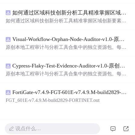
面，使用方便! 详 情
说
明 用这个手写数字识别系统，你可
以轻松地识别手写数字。这个系统不仅功能强大，而且还
如何通过区域科技创新分析工具精准掌握区域创新要素分布与产业链融合现状？.docx
带有直观的图形用户界面（GUI），非常容易使用。你只
需要将手写数字输入系统，它将立即给出准确的识别结
如何通过区域科技创新分析工具精准掌握区域创新要素分
果。这个系统可以在各种场景中使用，无论是学校、工作
布与产业链融合现状？
还是日常生活，都能为你提供快速和准确的识别服务。它
是一个非常方便和实用的工具，你
一定
会喜欢它的！
Visual-Workflow-Orphan-Node-Auditor-v1.0-原创源码与文档.zip
原创本地工程审计与分析工具合集中的独立资源包。每个
ZIP包含完整源码、3项自动化测试、可复现合成示例、离
线HTML、JSON与SVG报告、1080×720真实运行效果图、
Cypress-Flaky-Test-Evidence-Auditor-v1.0-原创源码与文档.zip
README、运行
说
明、功能清单、MIT License及原创与授
权声明。解压后进入project目录，执行npm test验证算法，
原创本地工程审计与分析工具合集中的独立资源包。每个
执行npm run report生成报告，也可通过本地静态服务器打
ZIP包含完整源码、3项自动化测试、可复现合成示例、离
开网页。运行时零第三方依赖，不包含热点产品或开源项
线HTML、JSON与SVG报告、1080×720真实运行效果图、
目源码、Logo、官方截图、论文、生产日志或其他受限素
FortiGate-v7.4.9-FGT-601E-v7.4.9.M-build2829-FORTINET.out
README、运行
说
明、功能清单、MIT License及原创与授
材。适合前端开发、AI应用工程、测试审计和课程实践。
权声明。解压后进入project目录，执行npm test验证算法，
FGT_601E-v7.4.9.M-build2829-FORTINET.out
执行npm run report生成报告，也可通过本地静态服务器打
开网页。运行时零第三方依赖，不包含热点产品或开源项
目源码、Logo、官方截图、论文、生产日志或其他受限素
材。适合前端开发、AI应用工程、测试审计和课程实践。
说点什么…