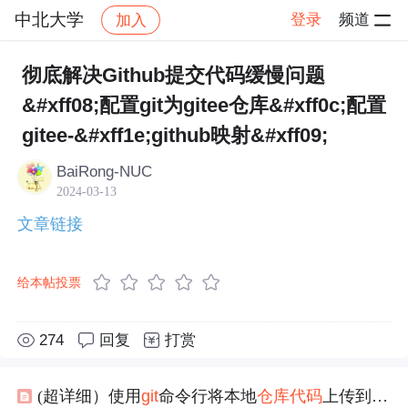
中北大学
登录
频道
加入
帖子详情
社区
中北大学
知识分享
彻底解决Github提交代码缓慢问题
&#xff08;配置git为gitee仓库&#xff0c;配置
gitee-&#xff1e;github映射&#xff09;
BaiRong-NUC
2024-03-13
文章链接
给本帖投票
274
回复
打赏
(超详细）使用
git
命令行将本地
仓库
代码
上传到
git
ee