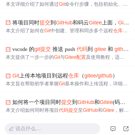
本文详细介绍了如何通过
Git
命令行步骤，包括初始化、添
加文件、
提交
、创建远程
仓库
、关联并推送
代码
，解决常
见上传
问题
，让你轻松上传项目到
Git
ee
。
将项目同时
提交
到
Git
Hub
和码云
Git
ee
上面，
Git
Hu
本文介绍了如何在
Git
中创建、管理和同步多个远程
仓库
，
包括在
Git
Hub
和
Git
ee
上操作，添加webhook以实现自动
化，以及创建镜像
仓库
保持同步。还解决了常见错误和提
vscode 的
git
提交
推送 push
代码
到
git
ee
和
git
hub
平
供了项目同时
提交
到两个平台的好处。
本文提供了一步一步的
Git
与
Git
ee
配置
及使用教程，适合
初学者。首先介绍
Git
ee
作为
代码
托管平台，然后指导如何
安装
Git
并
配置
环境变量，接着讲解如何在
Git
ee
上注册账
Git
上传本地项目到远程
仓库
（
git
ee
/
git
hub
）
号并创建
仓库
。通过
Git
Bash进行初始化与
提交
操作，并展
示了创建新分支和切换分支的基本步骤，帮助读者快速上
本文旨在帮助初学者掌握
Git
基本操作和上传流程，详细介
手
Git
与
Git
ee
。
绍了使用
Git
命令行将本地项目上传到
Git
ee
或
Git
Hub
远程
仓库
的过程。包括创建本地版本库、连接远程
仓库
、
提交
如何将一个项目同时
提交
到
Git
Hub
和
Git
ee
(码云)两个
项目到本地版本库，以及将
代码
从本地
仓库
上传到远程
仓
库
等步骤。
本文介绍如何同时将项目
代码
提交
至
Git
Hub
和
Git
ee
，解决
国内访问
Git
Hub
速度慢的
问题
，通过设置
Git
配置
实现
代码
双
仓库
提交
。
说点什么…