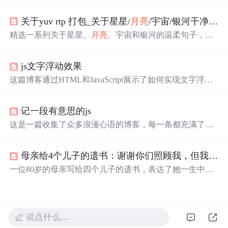
一天人间日落和星光我只陪着你看’等，展现了浪漫的氛
围，还提到若银河有声音的遐想，内容整理自网络。
关于yuv rtp 打包_关于星星/
月亮
/宇宙/银河干净句子
精选一系列关于星星、
月亮
、宇宙和银河的温柔句子，每
句都充满了文艺气息，触动人心。这里有星光与梦想，也
有深情与远方。
js文字浮动效果
这篇博客通过HTML和JavaScript展示了如何实现文字浮动
的效果。作者利用CSS设置元素的绝对定位，JavaScript则
用来随机生成文字的初始位置和透明度变化，营造出文字
记一段有意思的js
在页面上随机飘动的视觉效果。此外，文中还包含了对CS
S样式和JavaScript事件监听的运用，增加了互动性和趣味
这是一篇收集了众多浪漫心语的博客，每一条都充满了甜
性。
蜜和温情，表达了作者对某人的深深喜爱。从星辰大海到
日常生活，从诗词歌赋到甜蜜日常，字里行间透露出对你
母亲给4个儿子的遗书：谢谢你们照顾我，但我后悔生下你们
的独特情感，仿佛每个瞬间都因你而闪耀。这些话语如同
繁星，照亮了平凡的日子，让人感受到爱的力量和美好。
一位80岁的母亲写给四个儿子的遗书，表达了她一生中抚
养12个儿孙的艰辛与孤独，以及对晚年生活的无奈与渴
望。在生命的最后阶段，她感激孩子们的陪伴，但也透露
出深深的后悔。
说点什么…