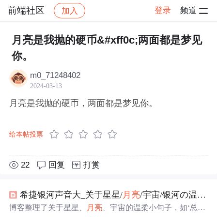
前端社区
登录
频道
加入
帖子详情
社区
前端社区
感慨
月亮是我抛的硬币&#xff0c;两面都是梦见
你。
m0_71248402
2024-03-13
月亮是我抛的硬币，两面都是梦见你。
给本帖投票
22
回复
打赏
希捷银河声音大_关于星星/
月亮
/宇宙/银河の温柔小句子
博客整理了关于星星、
月亮
、宇宙的温柔小句子，如‘总有