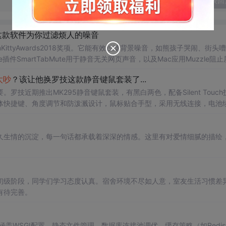
发表回
这款软件为你过滤烦人的噪音
KittyAwards2018奖项。它能有效过滤背景噪音，如熊孩子哭闹、街头
插件SmartTabMute用于静音无关网页声音，以及Mac应用Muzzle阻
太吵
？该让他换罗技这款静音键鼠套装了...
近期推出MK295静音键鼠套装，有黑白两色，配备Silent Touch
体快捷键、角度调节和防泼溅设计，鼠标贴合手型，采用无线连接，电池
久生情的沉淀，每一句话都承载着深深的情感。这里有对爱情细腻的描绘
初级阶段，同学们学习态度认真。宿舍环境不尽如人意，室友生活习惯差
有待完善。
涵盖WSGI配置、静态文件管理、数据库连接池调优、缓存策略（如Redis