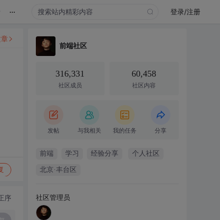
...
录
登录/注册
文章
前端社区
316,331
60,458
社区成员
社区内容
发帖
与我相关
我的任务
分享
前端
学习
经验分享
个人社区
复
北京·丰台区
社区管理员
正序