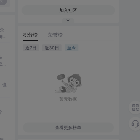
复
加入社区
嘈杂
积分榜
荣誉榜
止屏幕
近7日
近30日
至今
技
续航
，也
暂无数据
异
查看更多榜单
集