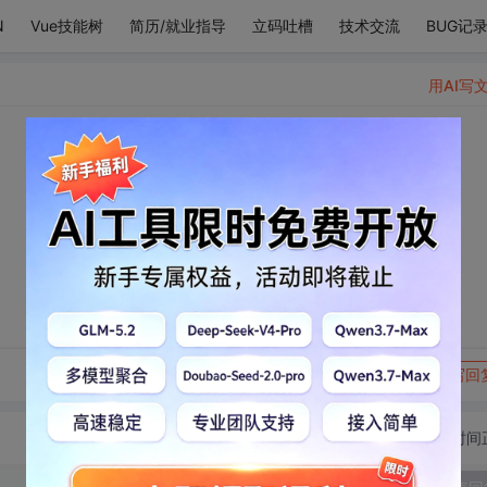
N
Vue技能树
简历/就业指导
立码吐槽
技术交流
BUG记
用AI写
转发到动态
举报
写回
切换为时间