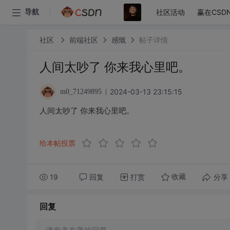
社区活动
赢在CSD
导航
社区
前端社区
感慨
帖子详情
人间太吵了 你来我心里吧。
2024-03-13 23:15:15
m0_71249895
人间太吵了 你来我心里吧。
给本帖投票
19
回复
打赏
分享
收藏
回复