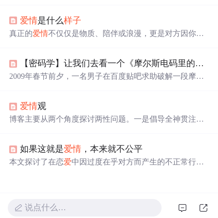
情
应从
爱
自己开始，实现自我人生。还阐述了
爱
情
的要
素，如激情、理解、践行，强调真挚
爱
情
是‘我们’的诞
爱
情
是什么
样子
生，长久
爱
情
需精神同步，吵架也是一种交流方式。
真正的
爱
情
不仅仅是物质、陪伴或浪漫，更是对方因你而
产生的改变：花心的人为你专一、
爱
玩的人为你安定、性
急的人为你等待……这些变化才是
爱
情
最真实的
样子
。
【密码学】让我们去看一个《摩尔斯电码里的
爱
情
2009年春节前夕，一名男子在百度贴吧求助破解一段摩尔
斯密码，以获得心仪女子的约会机会。通过吧友们的共同
努力，最终揭示出密码背后的深情告白“I LOVE YOU TO
爱
情
观
O”。这段浪漫经历展示了密码学的魅力。
博客主要从两个角度探讨两性问题。一是倡导全神贯注投
入，遇到问题共同面对，从一而终；二是介绍李敖“不
爱
那
么多，只
爱
一点点”的
爱
情
观，认为可及时抽身，避免痛
如果这就是
爱
情
，本来就不公平
苦，还分析了这种观点对维持感情的好处。
本文探讨了在恋
爱
中因过度在乎对方而产生的不正常行
为，包括
爱
得怨妇般，小肚鸡肠，
爱
得理不饶人等现象。
作者反思了这些行为背后的原因，即对对方的理解不足及
自身对
爱
情
的投入。文章强调了理解和包容的重要性，并
表达了对伴侣的歉意与期望。通过个人经历，展示了
爱
情
说点什么…
中公平与不公平之间的复杂关系。