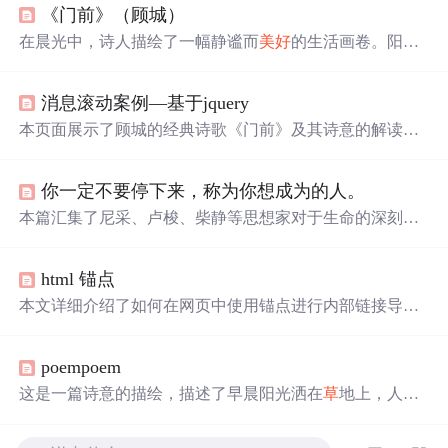
《门前》（顾城）
在晨光中，诗人描绘了一幅静谧而
美好
的生活画卷。阳光
洒在
草
地上，门扇轻倚，土地承载着生活的重量。诗歌表
达了对简单、宁静生活的向往，以及对大地母亲深深的
消息滚动案例—基于jquery
爱。
本页面展示了顾城的经典诗歌《门前》及其诗意的解读，
通过轮播的形式呈现不同的图片与诗歌内容相结合的效
果。
你一定不要停下来，称为你想成为的人。
本篇汇集了尼采、卢梭、柴静等思想家对于生命的深刻洞
察与独到见解，探讨了生命的意义、城市的孤独、岁月的
流逝以及人与自然的
美好
共存。
html 锚点
本文详细介绍了如何在网页中使用锚点进行内部链接导
航，包括创建锚点链接和跳转到页面特定部分的方法，以
及一个完整的HTML代码示例。
poempoem
这是一篇诗意的描绘，描述了早晨阳光洒在
草
地上，人们
静静地
站
立，感受大自然的宁静与
美好
。文章摘自顾城的
《门前》，其中蕴含着对生活静谧瞬间的深刻感悟，通过