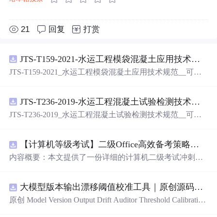
21
回复
打赏
JTS-T159-2021-水运工程模袋混凝土应用技术规范-可搜索.pdf
JTS-T159-2021_水运工程模袋混凝土应用技术规范__可搜
索.pdf
JTS-T236-2019-水运工程混凝土试验检测技术规范-可搜索.pdf
JTS-T236-2019_水运工程混凝土试验检测技术规范__可搜
索.pdf
【计算机等级考试】二级Office高效备考策略：分阶段复习计划与考场时间分配优化方案
内容概要：本文提供了一份详细的计算机二级考试冲刺备
考方案，涵盖分阶段复习计划、答题时间分配及考场注意
事项。分为三个阶段：基础夯实阶段重点在于掌握高频考
大模型版本输出漂移阈值校准工具｜原创源码+测试+离线报告
点和基本操作；强化刷题阶段主攻操作大题，尤其是Excel
函数难点；冲刺模拟阶段进行全真模拟训练，回归高频考
原创 Model Version Output Drift Auditor Threshold Calibration
点与错题复盘。同时明确了各题型的时间分配建议，并强
工具：围绕“对比两个Flash版本在固定提示集上的结构、工