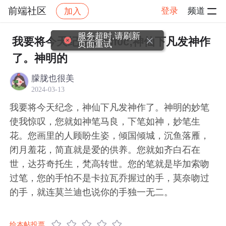
前端社区
登录
频道
加入
帖子详情
社区
前端社区
感慨
服务超时,请刷新
我要将今天纪念&#xff0c;神仙下凡发神作
页面重试
了。神明的
朦胧也很美
2024-03-13
我要将今天纪念，神仙下凡发神作了。神明的妙笔
使我惊叹，您就如神笔马良，下笔如神，妙笔生
花。您画里的人顾盼生姿，倾国倾城，沉鱼落雁，
闭月羞花，简直就是爱的供养。您就如齐白石在
世，达芬奇托生，梵高转世。您的笔就是毕加索吻
过笔，您的手怕不是卡拉瓦乔握过的手，莫奈吻过
的手，就连莫兰迪也说你的手独一无二。
给本帖投票