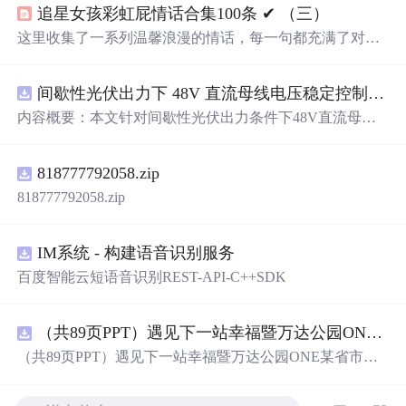
追星女孩彩虹屁情话合集100条 ✔︎ （三）
这里收集了一系列温馨浪漫的情话，每一句都充满了对爱
的细腻描绘，从月光到星光，从微笑到眼神，每一刻的感
动都被精心记录下来。
间歇性光伏出力下 48V 直流母线电压稳定控制及储能双向充放电闭环调控体系研究（Simulink仿真实现）
内容概要：本文针对间歇性光伏出力条件下48V直流母线
电压稳定控制及储能双向充放电闭环调控问题，提出一种
基于离网光伏直流微网系统的协同控制体系。通过构建包
818777792058.zip
含光伏阵列、Boost型DC-DC变换器、双向DC-DC变换器
与锂离子电池储能系统的完整拓扑结构，结合光伏最大功
818777792058.zip
率点跟踪（MPPT）技术和储能系统的双向功率调节能
力，实现对功率供需失衡的有效抑制。系统采用分层控制
架构，集成电压外环与电流内环双闭环控制策略，确保在
IM系统 - 构建语音识别服务
光照强度波动、负载突变等动态工况下维持母线电压稳
百度智能云短语音识别REST-API-C++SDK
定。在Simulink环境中搭建全系统仿真模型，验证了控制策
略在多种扰动场景下的有效性与鲁棒性，显著提升了微网
在无外部电网支撑下的自主运行能力和电能质量水平。; 适
（共89页PPT）遇见下一站幸福暨万达公园ONE某省市热气球生活艺术节活动策划方案.pptx
合人群：具备电力电子、自动控制与新能源系统基础知识
（共89页PPT）遇见下一站幸福暨万达公园ONE某省市热
的电气工程及相关专业研究生、科研人员，以及从事光伏
气球生活艺术节活动策划方案.pptx
储能系统、直流微网设计与仿真的工程技术人员。; 使用场
景及目标：①用于教学与科研中离网型光伏直流微网系统