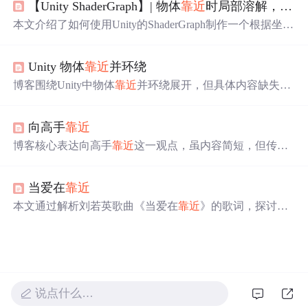
【Unity ShaderGraph】| 物体
靠近
时局部溶解，根据坐标控制溶解的位置【文末送书】
本文介绍了如何使用Unity的ShaderGraph制作一个根据坐标
控制溶解位置的特效，步骤包括创建ShaderGraph、设置Al
phaClipping、添加节点和编写控制脚本。通过实例演示了
Unity 物体
靠近
并环绕
如何在Unity中实现物体
靠近
时的局部溶解功能。
博客围绕Unity中物体
靠近
并环绕展开，但具体内容缺失。
推测可能涉及在Unity游戏开发里实现物体
靠近
并环绕的相
关技术。
向高手
靠近
博客核心表达向高手
靠近
这一观点，虽内容简短，但传达
出向优秀者学习的理念。
当爱在
靠近
本文通过解析刘若英歌曲《当爱在
靠近
》的歌词，探讨了
爱情的各种形态及其给人带来的不同感受。作者表达了对
完美爱情的看法，并提出了疑问：为何故事总是讲述两个
人如何相爱，却很少提及他们婚后的生活。
说点什么…