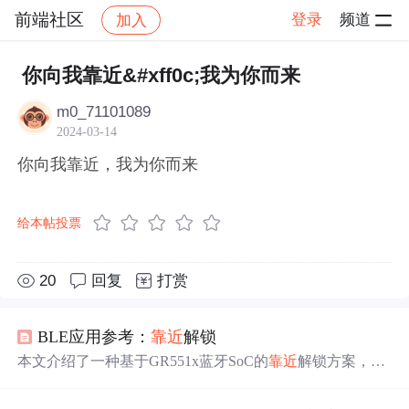
前端社区
登录
频道
加入
帖子详情
社区
前端社区
感慨
你向我靠近&#xff0c;我为你而来
m0_71101089
2024-03-14
你向我靠近，我为你而来
给本帖投票
20
回复
打赏
BLE应用参考：
靠近
解锁
本文介绍了一种基于GR551x蓝牙SoC的
靠近
解锁方案，该
方案支持安全认证配对流程、多个手机
靠近
解锁及车钥匙
分享等功能，并提供了开源的演示程序。