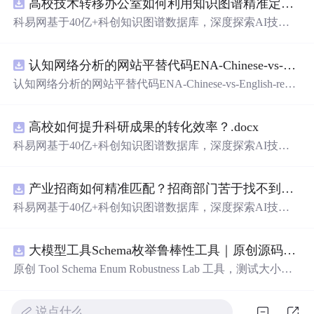
高校技术转移办公室如何利用知识图谱精准定位产业需求与技术适配点？.docx
科易网基于40亿+科创知识图谱数据库，深度探索AI技术
在技术转移、成果转化、技术经纪、知识产权、产业创
新、科技招商等垂直领域的多样化应用场景，研究科技创
认知网络分析的网站平替代码ENA-Chinese-vs-English-reproducible.zip
新领域的AI+数智化解决方案，推动科技创新与产业创新
智能化发展。
认知网络分析的网站平替代码ENA-Chinese-vs-English-repro
ducible.zip
高校如何提升科研成果的转化效率？.docx
科易网基于40亿+科创知识图谱数据库，深度探索AI技术
在技术转移、成果转化、技术经纪、知识产权、产业创
新、科技招商等垂直领域的多样化应用场景，研究科技创
产业招商如何精准匹配？招商部门苦于找不到符合产业链补链强链方向的目标企业怎么办？.docx
新领域的AI+数智化解决方案，推动科技创新与产业创新
智能化发展。
科易网基于40亿+科创知识图谱数据库，深度探索AI技术
在技术转移、成果转化、技术经纪、知识产权、产业创
新、科技招商等垂直领域的多样化应用场景，研究科技创
大模型工具Schema枚举鲁棒性工具｜原创源码+测试+离线报告
新领域的AI+数智化解决方案，推动科技创新与产业创新
智能化发展。
原创 Tool Schema Enum Robustness Lab 工具，测试大小
写、别名、未知枚举、空值与多语言取值对工具参数校验
和修复的影响。压缩包包含完整源码、3 项自动化测试、
说点什么…
可复现合成示例、离线 HTML/JSON/SVG 报告、1080×720