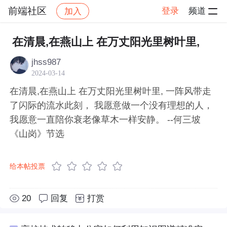
前端社区
登录
频道
加入
帖子详情
社区
前端社区
感慨
在清晨,在燕山上 在万丈阳光里树叶里,
jhss987
2024-03-14
在清晨,在燕山上 在万丈阳光里树叶里, 一阵风带走
了闪际的流水此刻， 我愿意做一个没有理想的人，
我愿意一直陪你衰老像草木一样安静。 --何三坡
《山岗》节选
给本帖投票
20
回复
打赏