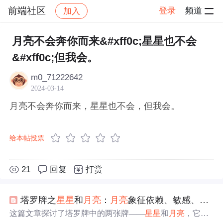
前端社区
登录
频道
加入
帖子详情
社区
前端社区
感慨
月亮不会奔你而来&#xff0c;星星也不会
&#xff0c;但我会。
m0_71222642
2024-03-14
月亮不会奔你而来，星星也不会，但我会。
给本帖投票
21
回复
打赏
塔罗牌之
星星
和
月亮
：
月亮
象征依赖、敏感、保守秘密
这篇文章探讨了塔罗牌中的两张牌——
星星
和
月亮
，它们