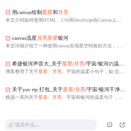
分别代表希望、创造力和情感的困扰。作者灵遁者王银通
过解读牌面，揭示了这两张牌在个人生活中的正位和逆位
用canvas绘制
星星
和
月亮
含义，以及它们在事业和感情方面的指导意义。
本文介绍如何使用HTML、CSS和JavaScript在Canvas上绘
制动态星空与月相动画，包括绘制
星星
和
月亮
的基本原理
及实现代码。
canvas流星
月亮
星星
银河
本文详细介绍了一种使用canvas实现星空特效的方法，包
括
月亮
、
星星
及流星的生成与动画效果。通过随机生成
星
星
位置、大小和透明度变化，以及流星的动态轨迹，营造
希捷银河声音大_关于
星星
/
月亮
/宇宙/银河の温柔小句子
出逼真的夜空景象。
博客整理了关于
星星
、
月亮
、宇宙的温柔小句子，如‘总有
一天人间日落和星光我只陪着你看’等，展现了浪漫的氛
围，还提到若银河有声音的遐想，内容整理自网络。
关于yuv rtp 打包_关于
星星
/
月亮
/宇宙/银河干净句子
精选一系列关于
星星
、
月亮
、宇宙和银河的温柔句子，每
句都充满了文艺气息，触动人心。这里有星光与梦想，也
有深情与远方。
说点什么…