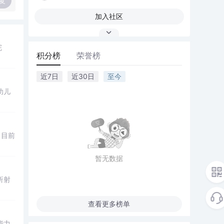
复
加入社区
完
积分榜
荣誉榜
近7日
近30日
至今
幼儿
，目前
暂无数据
折射
查看更多榜单
能力