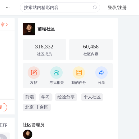
...
录
登录/注册
文章
前端社区
316,332
60,458
社区成员
社区内容
发帖
与我相关
我的任务
分享
前端
学习
经验分享
个人社区
复
北京·丰台区
社区管理员
正序