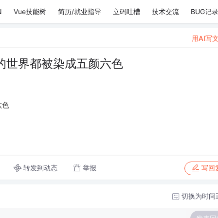
N
Vue技能树
简历/就业指导
立码吐槽
技术交流
BUG记
用AI写
的世界都被染成五颜六色
六色
转发到动态
举报
写回
切换为时间