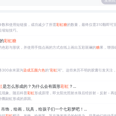
发表回
参数和使用短链接，成功减少了所需
彩虹
糖
的数量，最终仅需310颗即可
址缩短技巧。
的
彩虹
糖
的色彩与形状，并使用手指点画的方式在纸上画出五彩斑斓的
糖
果，增强
300余米渠沟
染成
五颜六色
的“
彩虹
河”。这些来历不明的胶囊引发关注
虹
是怎么形成的？为什么会有圆形
彩虹
？...
见现象。随后科普
彩虹
形成原理，即太阳光照射水珠后经折射 - 反射 - 再
外圈副虹形成的原因。
吊饰，绘画，玩具，给孩子们一个七彩梦吧！...
包括
彩虹
帽子、吊饰、绘画等，旨在激发孩子的创造力，培养他们的动手