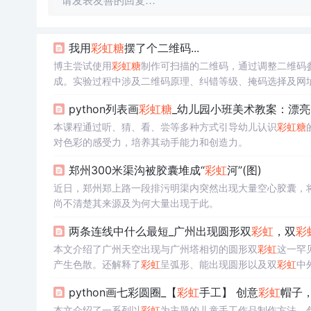
请发表友善的回复…
我用
彩虹
糖
摆了个二维码...
博主尝试使用
彩虹
糖
制作可扫描的二维码，通过调整二维码
成。实验过程中涉及二维码原理、纠错等级、掩码选择及网
python列表画
彩虹
糖
_幼儿园小班美术教案：漂亮
本课程通过听、猜、看、尝等多种方式引导幼儿认识
彩虹
糖
对色彩的感受力，培养其动手能力和创造力。
郑州300米渠沟被胶囊堆成“
彩虹
河”(图)
近日，郑州郑上路一段排污明渠内突然出现大量空心胶囊，将
尚不清楚其来源及为何大量出现于此。
两条连线中什么最短_广州出现圆形双
彩虹
，双
彩
本文介绍了广州天空出现与广州塔相切的圆形双
彩虹
这一罕
产生色散。还解释了
彩虹
呈弧形、能出现圆形以及双
彩虹
中
python画七彩圆圈_【
彩虹
手工】 创意
彩虹
帽子，
本文介绍了一系列以
彩虹
为主题的儿童手工作品制作方法，