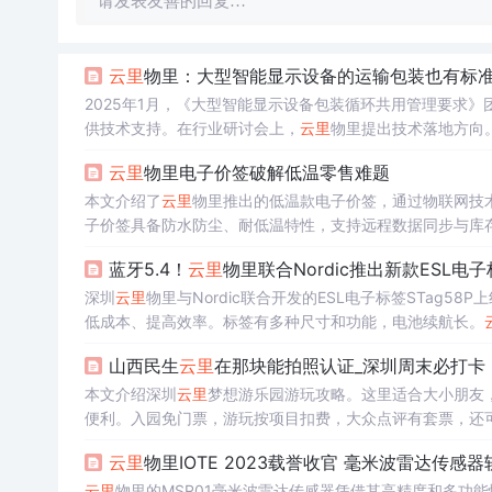
请发表友善的回复…
云里
物里：大型智能显示设备的运输包装也有标
2025年1月，《大型智能显示设备包装循环共用管理要求》
供技术支持。在行业研讨会上，
云里
物里提出技术落地方向。
云里
物里电子价签破解低温零售难题
本文介绍了
云里
物里推出的低温款电子价签，通过物联网技
子价签具备防水防尘、耐低温特性，支持远程数据同步与库
蓝牙5.4！
云里
物里联合Nordic推出新款ESL电
深圳
云里
物里与Nordic联合开发的ESL电子标签STag
低成本、提高效率。标签有多种尺寸和功能，电池续航长。
山西民生
云里
在那块能拍照认证_深圳周末必打卡
本文介绍深圳
云里
梦想游乐园游玩攻略。这里适合大小朋友
便利。入园免门票，游玩按项目扣费，大众点评有套票，还可充会员
云里
物里IOTE 2023载誉收官 毫米波雷达传感
云里
物里的MSR01毫米波雷达传感器凭借其高精度和多功能