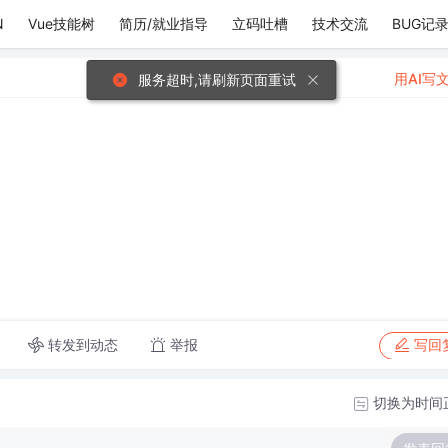
N
Vue技能树
简历/就业指导
立码吐槽
技术交流
BUG记
用AI写
服务超时,请刷新页面重试
转发到动态
举报
写回
切换为时间