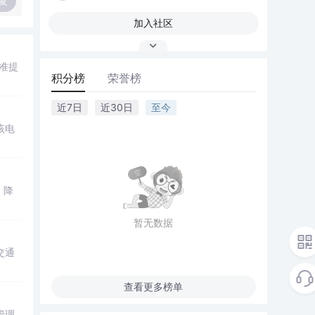
复
加入社区
准提
积分榜
荣誉榜
近7日
近30日
至今
该电
，降
暂无数据
交通
查看更多榜单
管理