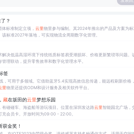
发表回
准了？
团体标准制定立项，
云里
物里参与编制。其2024年推出的产品及方案为标
该标准2027年落地，可实现物流全周期数字化管理。
术解决低温高湿环境下传统纸质标签易受潮损坏、价格更新繁琐等问题。
存管理联动，提升零售效率和数字化管理水平。
子标签
58P上线，可用于多领域。它借助蓝牙5.4实现高效信息传递，能远程刷新价格
云里
物里还提供ODM和设计服务及相关软件平台。
，
藏
在坂田的
云里
梦想乐园
，有碰碰车、海盗船等游玩项目。位置在深圳发达路
云里
智能园北广场，
卡。开放时间为09:00 - 22:00。
器斩获金奖！
性，在IOTE2023中荣获金奖。该传感器支持多种通信方式，适用于空间