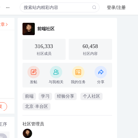
...
录
登录/注册
文章
前端社区
316,333
60,458
社区成员
社区内容
发帖
与我相关
我的任务
分享
前端
学习
经验分享
个人社区
复
北京·丰台区
社区管理员
正序