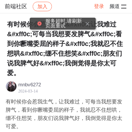
前端社区
登录
频道
加入
帖子详情
社区
前端社区
感慨
服务超时,请刷新
有时候你会惹我生气&#xff0c;让我难过
页面重试
&#xff0c;可每当我想要发脾气&#xff0c;看
到你噘嘴委屈的样子&#xff0c;我就忍不住
想哄&#xff0c;绷不住想笑&#xff0c;朋友们
说我脾气好&#xff0c;我倒觉得是你太可
爱。
mnbv6272
2024-03-14
有时候你会惹我生气，让我难过，可每当我想要发
脾气，看到你噘嘴委屈的样子，我就忍不住想哄，
绷不住想笑，朋友们说我脾气好，我倒觉得是你太
可爱。