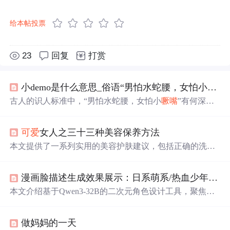
给本帖投票
23
回复
打赏
小demo是什么意思_俗语“男怕水蛇腰，女怕小
噘嘴
古人的识人标准中，“男怕水蛇腰，女怕小
噘嘴
”有何深
意？男性水蛇腰可能预示健康问题及性格特征；女性常
噘
嘴
则暗示其可能不易相处。本文探讨这些传统观念背后的
可爱
女人之三十三种美容保养方法
心理和社
会
原因。
本文提供了一系列实用的美容护肤建议，包括正确的洗头
方法、预防头皮屑、改善发质、选择合适的发梳、睡前头
发护理、牙齿美白、刷牙技巧、去除皱纹、眼部护理、自
漫画脸描述生成效果展示：日系萌系/热血少年风格AI角色方案全集
制护肤品等内容。
本文介绍基于Qwen3-32B的二次元角色设计工具，聚焦日
系萌系（软萌少女、傲娇大小姐）与热血少年（战斗系少
年、冷峻剑客）两大风格的AI生成效果。涵盖文字描述转
做妈妈的一天
角色方案、适配Stable Diffusion/NovelAI的提示词输出、描