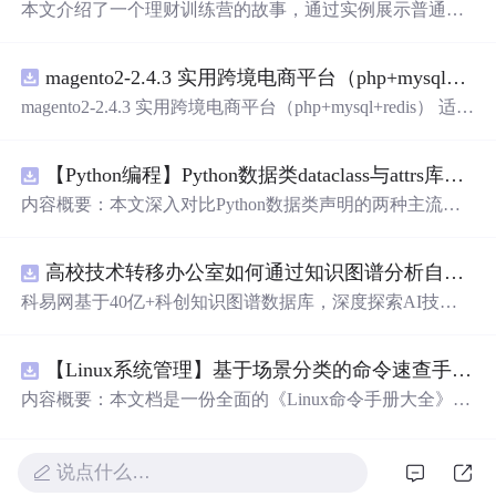
本文介绍了一个理财训练营的故事，通过实例展示普通人
如何通过学习理财知识实现财富增长，包括利用复利思
维、合理配置资产等方式，帮助读者建立理财观念。
magento2-2.4.3 实用跨境电商平台（php+mysql+redis）
magento2-2.4.3 实用跨境电商平台（php+mysql+redis） 适用
初创跨境电商业务，有齐全的插件，包好用的
【Python编程】Python数据类dataclass与attrs库对比
内容概要：本文深入对比Python数据类声明的两种主流方
案，重点分析dataclasses模块（PEP 557）与attrs第三方库在
功能覆盖、性能开销、扩展生态上的差异。文章从样板代
高校技术转移办公室如何通过知识图谱分析自身成果转化瓶颈？.docx
码（boilerplate）消除出发，详解@dataclass装饰器的frozen/
unsafe_hash/order/slot参数语义、field()函数的默认值工厂与
科易网基于40亿+科创知识图谱数据库，深度探索AI技术
元数据配置、以及__post_init__的初始化后处理钩子。通过
在技术转移、成果转化、技术经纪、知识产权、产业创
代码示例展示attrs的validators验证器、converters类型转换
新、科技招商等垂直领域的多样化应用场景，研究科技创
器、以及auto_attribs的PEP 526注解兼容模式，同时介绍catt
【Linux系统管理】基于场景分类的命令速查手册：涵盖文件处理、权限管理、网络配置及系统监控的全场景操作指南
新领域的AI+数智化解决方案，推动科技创新与产业创新
rs的序列化/反序列化适配、Pydantic的BaseModel运行时校
智能化发展。
内容概要：本文档是一份全面的《Linux命令手册大全》，
验增强、以及marshmallow的Schema显式定义，最后给出在
系统性地整理了日常运维与开发中常用的Linux命令，按实
配置对象、DTO传输、领域模型等场景下的数据类选型建
际应用场景分为22个类别，涵盖文件操作、文本处理、系
议与版本兼容性策略。 m.czqysy.com m.cxs666.com cananke
统管理、网络配置、安全防火墙、容器虚拟化等核心领
说点什么…
yy.com btcxxm.com www.csd4zlyh.com
域。每个命令均提供简洁的作用说明和典型用法示例，并