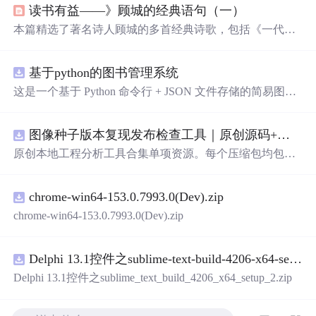
读书有益——》顾城的经典语句（一）
本篇精选了著名诗人顾城的多首经典诗歌，包括《一代
人》、《生命幻想曲》等，展现了他对生活的独特感悟和
对世界的深刻思考。通过这些诗歌，读者可以感受到顾城
基于python的图书管理系统
对美好事物的向往，对人性的探索，以及对社会现象的独
到见解。
这是一个基于 Python 命令行 + JSON 文件存储的简易图书
管理系统。 核心功能：围绕"图书"和"读者"实现两类实体
管理，以及它们之间的借阅关系。 图书管理：支持图书的
图像种子版本复现发布检查工具｜原创源码+测试+离线报告
添加、删除、修改、搜索（按书名/作者/ISBN），每本书
记录馆藏总数和当前可借数量。 学生管理：支持学生信息
原创本地工程分析工具合集单项资源。每个压缩包均包含
的添加、删除、搜索（按姓名/学号），每人默认最多借阅
完整 JavaScript/Node.js 源码、3 项自动化测试、可复现合
5 本。 借阅管理：借书时自动校验库存是否充足、是否超
成示例、离线 HTML/JSON/SVG 报告、1080×720 真实运
过借阅上限、是否重复借阅；还书时自动判断是否逾期
chrome-win64-153.0.7993.0(Dev).zip
行效果图、README、运行说明、功能清单、MIT License
（期限 30 天）；支持查看全部借阅记录、逾期记录和某人
及原创授权声明。Node.js 18+ 可直接运行，零第三方运行
chrome-win64-153.0.7993.0(Dev).zip
当前在借图书。 技术特点：纯 Python 标准库实现，无需安
依赖，适合开发者进行工程预检、质量审查和交付复核。
装任何第三方依赖；采用分层架构（模型层 → 持久化层
→ 业务层 → 界面层），职责清晰，易于扩展或替换（比
Delphi 13.1控件之sublime-text-build-4206-x64-setup-2.zip
如把 JSON 换成数据库只需改 storage.py）；数据保存在本
Delphi 13.1控件之sublime_text_build_4206_x64_setup_2.zip
地 data/ 目录的 JSON 文件中，关闭程序数据不丢失