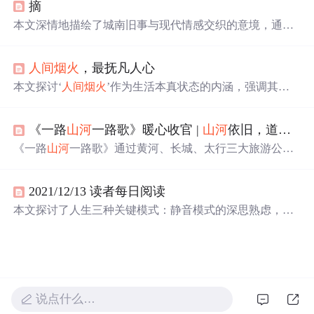
摘
效果和深情的烟花文案。
本文深情地描绘了城南旧事与现代情感交织的意境，通过
诗意的语言表达了对过去的怀念与对未来的憧憬，以及在
广阔
山河
与
人间烟火
中寻找自我与爱情的真谛。
人间烟火
，最抚凡人心
本文探讨‘
人间烟火
’作为生活本真状态的内涵，强调其在
平凡日常中体现的安全感、归属感与情感联结，并结合程
序员群体常面临的焦虑与疏离，反思技术工作背景下回归
《一路
山河
一路歌》暖心收官 |
山河
依旧，道路常新
生活质感的重要性。文中指出烟火气即具象可感的真实存
在——饮食、亲情、邻里、微小善意等，是抵御异化、锚
《一路
山河
一路歌》通过黄河、长城、太行三大旅游公
定自我价值的重要力量。
路，串联山西历史文化景观，展现三晋大地的文明脉络与
人文风情。节目融合实地探访与沉浸体验，让观众深入理
2021/12/13 读者每日阅读
解传统建筑、非遗技艺与地域精神，推动文化旅游深度融
合。
本文探讨了人生三种关键模式：静音模式的深思熟虑，游
戏模式的主动选择与目标导向，以及飞行模式的自我反
思。通过
山河
烟火与各自安好的主题，展现了人生阶段性
的变化和智慧成长。
说点什么…