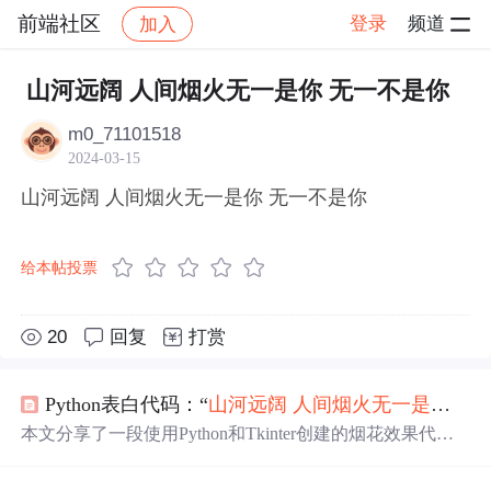
前端社区
登录
频道
加入
帖子详情
社区
前端社区
感慨
山河远阔 人间烟火无一是你 无一不是你
m0_71101518
2024-03-15
山河远阔 人间烟火无一是你 无一不是你
给本帖投票
20
回复
打赏
Python表白代码：“
山河
远阔
人间烟火
无一是
你
无
本文分享了一段使用Python和Tkinter创建的烟花效果代
码，结合动人的烟花文案，适合作为表白小项目。文章介
绍了环境安装、素材选择和代码实现，并展示了多组烟花