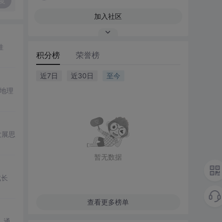
复
加入社区
挂
积分榜
荣誉榜
近7日
近30日
至今
地理
发展思
暂无数据
成长
查看更多榜单
。通