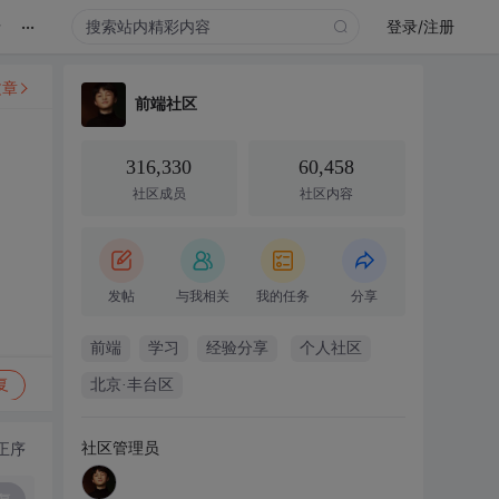
...
录
登录/注册
文章
前端社区
316,330
60,458
社区成员
社区内容
发帖
与我相关
我的任务
分享
前端
学习
经验分享
个人社区
复
北京·丰台区
社区管理员
正序