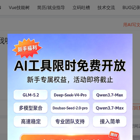
N
Vue技能树
简历/就业指导
立码吐槽
技术交流
BUG记
用AI写
“我呀我呀我呀”
转发到动态
举报
写回
切换为时间