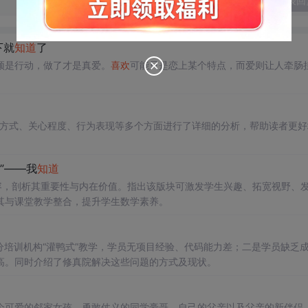
发表回
下就
知道
了
须是行动，做了才是真爱。
喜欢
可能只是恋上某个特点，而爱则让人牵肠
沟通方式、关心程度、行为表现等多个方面进行了详细的分析，帮助读者更好
”——我
知道
容，剖析其重要性与内在价值。指出该版块可激发学生兴趣、拓宽视野、
其与课堂教学整合，提升学生数学素养。
培训机构“灌鸭式”教学，学员无项目经验、代码能力差；二是学员缺乏
高。同时介绍了修真院解决这些问题的方式及现状。
个可爱的邻家女孩、勇敢仗义的同学豪哥、自己的父亲以及父亲的新伴侣