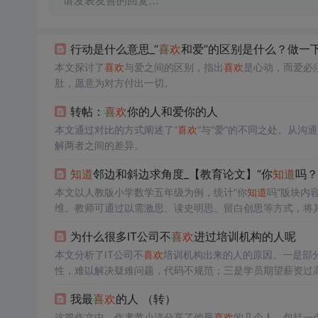
请发表友善的回复…
行动是什么意思_“
喜欢
和爱”的区别是什么？做一
本文探讨了
喜欢
与爱之间的区别，指出
喜欢
是心动，而爱必
肚，愿意为对方付出一切。
转帖：
喜欢
你的人和爱你的人
本文通过对比的方式阐述了“
喜欢
”与“爱”的不同之处。从
解两者之间的差异。
知道
邻边和斜边求角度_【教育论文】“你
知道
吗？
本文以人教版小学数学五年级为例，统计“你
知道
吗”版块内
维。教师可通过以需激思、读史明思、留白创思等方式，将
为什么很多IT公司不
喜欢
进过培训机构的人呢
本文分析了IT公司不
喜欢
培训机构出来的人的原因。一是部分
性，难以解决疑难问题，代码不规范；三是学员期望薪资过
我最
喜欢
的人 （转）
这篇作文中，作者黄小洋分享了他最
喜欢
的几个人，包括一