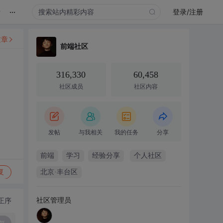
...
录
登录/注册
文章
前端社区
316,330
60,458
社区成员
社区内容
发帖
与我相关
我的任务
分享
前端
学习
经验分享
个人社区
复
北京·丰台区
社区管理员
正序