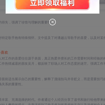
发表回
的得失，强调了珍惜与理解的重要性。
对特定歌手抱有特殊情怀。文中提及了对潘越云等歌手的喜爱，以及对某
会
喜欢
人对工作的喜爱往往源于表面，真正热爱并擅长的工作需要时间和经验的
工作热情减退的朋友吴月，都反映了职场人对工作态度的迷茫。强调工作
来的价值和意义。
导面前适当展示自己的重要性，解释了溜须拍马并非贬义，而是需要技巧
场关系的重要性。
质丰富、充满选择的时代。作者通过个人经历分享了读书和旅行给他带来
创始人樊登的观点。文章还提到了电子书与纸质书的共存以及读书对个人