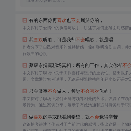
请发表友善的回复…
有的东西你再
喜欢
也
不会
属於你的，
本文探讨了爱情中的执着与放手，讲述了如何正确面对感情
我
喜欢
听歌，可是我却
不会
唱歌，就是唱
作者分享了自己对音乐的独特情感，偏好聆听哀伤曲调，并
行歌曲的态度。
蔡康永揭露职场真相：所有的工作，其实你都
不
本文探讨了职场中关于工作喜好与坚持的重要性。指出很多
累。文章通过实例说明，无论是频繁跳槽的年轻小伙还是对
仅是
喜欢
与否的问题，更需要投入和坚持，才能发现工作带
只会做事
不会
做人，领导
不会
喜欢
你的！
本文探讨了职场上如何正确与领导相处的艺术。强调了在领
场行为。通过案例分享，展示了有效沟通和适时赞美对于职
做
喜欢
的事或能看到希望，就
不会
觉得辛苦
这篇博客讲述了作者对于当前时代的感悟，指出这是一个物
趣和启发，强调了利他主义的重要性，并引用了樊登读书会