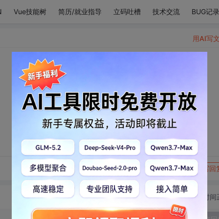
N
Vue技能树
简历/就业指导
立码吐槽
技术交流
BUG记
用AI写
转发到动态
举报
写回
切换为时间