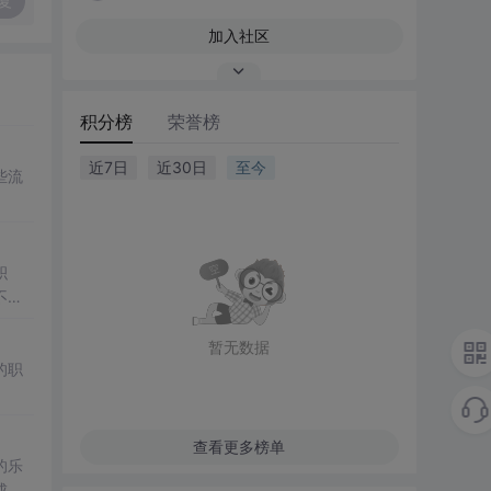
复
加入社区
积分榜
荣誉榜
近7日
近30日
至今
些流
积
不仅
暂无数据
的职
查看更多榜单
的乐
成长