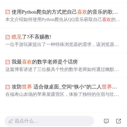
美好。还探讨中国哲学，如现实主义与对人生的态度，强
调近情精神。指出理想应基于现实快乐，要忠实自我感觉
使用Python爬虫的方式把自己
喜欢
的音乐的歌词爬取到本地
救自己，表达对生活的热爱与感悟。
本文介绍如何使用Python爬虫从QQ音乐获取自己
喜欢
的歌
曲歌词，并将其保存到本地。通过分析网页请求，找到正
确的URL和参数，实现歌词的抓取。最后将歌词存储到Ex
瞧见
了?不吝赐教!
cel表格中。
一位手游玩家提出了一种特殊浏览器的需求，该浏览器能
够实现自动跳转功能，从而避免重复的手动操作，提升游
戏体验。
我最
喜欢
的数学老师是个话痨
这篇博客讲述了三位极具个性的数学老师如何通过幽默风
趣的教学方式，使微积分、概率论和数学分析变得易于理
解和吸引人。他们用日常生活中的例子和故事解释复杂的
攻防
世界
适合做桌面_空间“狭小”的二人
世界
，适
数学概念，如函数、导数、积分和极限，帮助学生建立起
对高等数学的信心。通过这种方式，他们不仅传授了知
在福寿山农场的苹果屋露营区，体验了独特的住宿与壮观
识，也激发了学生的学习兴趣。
的星空银河。尽管公共设施不尽如人意，但美丽的景色让
一切变得值得。
说点什么…