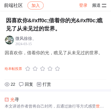
前端社区
登录
频道
加入
帖子详情
社区
前端社区
感慨
因喜欢你&#xff0c;借着你的光&#xff0c;瞧
见了从未见过的世界。
微风徐徐、
2024-03-15
因喜欢你，借着你的光，瞧见了从未见过的世界。
给本帖投票
22
回复
打赏
光
寻
本文讲述作者曾将自己封闭，后通过旅行等方式感受
世界