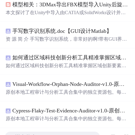
模型相关：3DMax导出FBX模型导入Unity后旋转中心不在模型中心的相关问题
本文探讨了在Unity中导入由CATIA或SolidWorks设计并经3
DMax转换的FBX或Obj模型时出现的位置偏移问题。问题
源于模型中心与几何中心不一致。解决方案包括在设计阶
手写数字识别系统.doc【GUI设计Matlab】
段保持模型中心与坐标系一致，或使用3DMax进行轴转
化，确保模型旋转中心与几何中心重合。通过3DMax的轴
资 源 简 介 手写数字识别系统，非常好的啊!带有GUI界
转化功能，可以有效地解决模型导入Unity后的对齐问题。
面，使用方便! 详 情 说 明 用这个手写数字识别系统，你可
以轻松地识别手写数字。这个系统不仅功能强大，而且还
如何通过区域科技创新分析工具精准掌握区域创新要素分布与产业链融合现状？.docx
带有直观的图形用户界面（GUI），非常容易使用。你只
需要将手写数字输入系统，它将立即给出准确的识别结
如何通过区域科技创新分析工具精准掌握区域创新要素分
果。这个系统可以在各种场景中使用，无论是学校、工作
布与产业链融合现状？
还是日常生活，都能为你提供快速和准确的识别服务。它
是一个非常方便和实用的工具，你一定会喜欢它的！
Visual-Workflow-Orphan-Node-Auditor-v1.0-原创源码与文档.zip
原创本地工程审计与分析工具合集中的独立资源包。每个
ZIP包含完整源码、3项自动化测试、可复现合成示例、离
线HTML、JSON与SVG报告、1080×720真实运行效果图、
Cypress-Flaky-Test-Evidence-Auditor-v1.0-原创源码与文档.zip
README、运行说明、功能清单、MIT License及原创与授
权声明。解压后进入project目录，执行npm test验证算法，
原创本地工程审计与分析工具合集中的独立资源包。每个
执行npm run report生成报告，也可通过本地静态服务器打
ZIP包含完整源码、3项自动化测试、可复现合成示例、离
开网页。运行时零第三方依赖，不包含热点产品或开源项
线HTML、JSON与SVG报告、1080×720真实运行效果图、