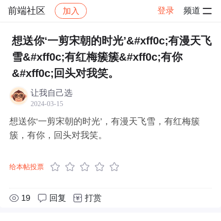
前端社区
登录
频道
加入
帖子详情
社区
前端社区
感慨
想送你‘一剪宋朝的时光’&#xff0c;有漫天飞
雪&#xff0c;有红梅簇簇&#xff0c;有你
&#xff0c;回头对我笑。
让我自己选
2024-03-15
想送你‘一剪宋朝的时光’，有漫天飞雪，有红梅簇
簇，有你，回头对我笑。
给本帖投票
19
回复
打赏