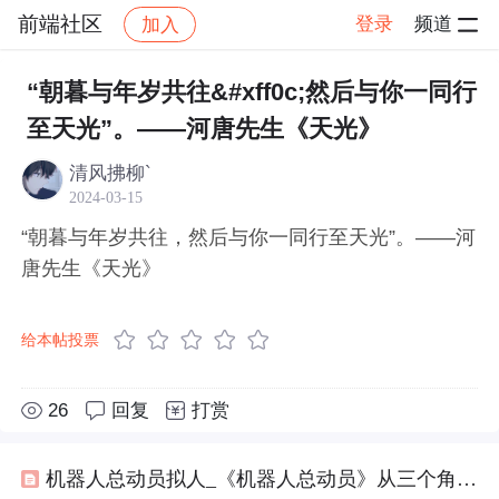
前端社区
登录
频道
加入
帖子详情
社区
前端社区
感慨
“朝暮与年岁共往&#xff0c;然后与你一同行
至天光”。——河唐先生《天光》
清风拂柳`
2024-03-15
“朝暮与年岁共往，然后与你一同行至天光”。——河
唐先生《天光》
给本帖投票
26
回复
打赏
机器人总动员拟人_《机器人总动员》从三个角度解析这部电影带给我们的思考与感动...