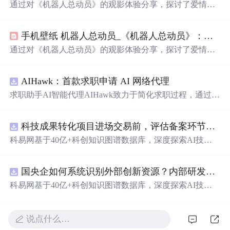
通过对《机器人总动员》的观影体验分享，探讨了爱情、
科技与环保等主题。影片借助机器人瓦力与伊娃的故事，
传达了珍惜身边人的重要性，反思了科技便利带来的副作
手机壁纸 机器人总动员_《机器人总动员》：从三个角度解读这部电影带给我们的思考与感动...
用及地球环境保护的紧迫性。
通过对《机器人总动员》的观影体验分享，探讨了爱情、
科技与环保等主题。影片借助机器人瓦力与伊娃的故事，
传达了珍惜身边人的重要性；反思了科技便利带来的副作
AIHawk：首款求职申请 AI 网络代理
用；并警示了地球环境面临的严峻挑战。
求职助手AI智能代理AIHawk致力于简化求职过程，通过自
动化职位申请流程。借助人工智能，它能够帮助用户以定
制化的方式申请多个职位。
科技成果转化项目进场交易前，评估备案环节需要准备哪些材料？.docx
科易网基于40亿+科创知识图谱数据库，深度探索AI技术
在技术转移、成果转化、技术经纪、知识产权、产业创
新、科技招商等垂直领域的多样化应用场景，研究科技创
国央企如何系统识别外部创新资源？内部研发体系完善，但对外部高校、中小科技企业技术能力缺乏动态认知。.docx
新领域的AI+数智化解决方案，推动科技创新与产业创新
智能化发展。
科易网基于40亿+科创知识图谱数据库，深度探索AI技术
在技术转移、成果转化、技术经纪、知识产权、产业创
新、科技招商等垂直领域的多样化应用场景，研究科技创
新领域的AI+数智化解决方案，推动科技创新与产业创新
说点什么…
智能化发展。