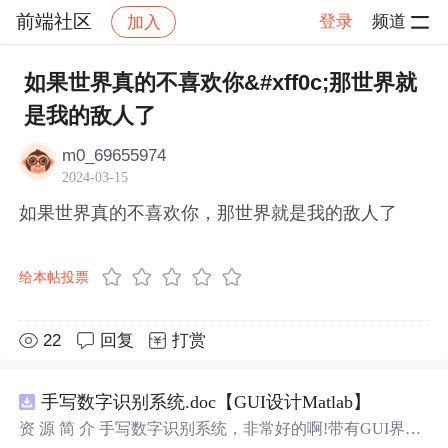
前端社区
登录
频道
加入
帖子详情
社区
前端社区
感慨
如果世界真的不喜欢你&#xff0c;那世界就
是我的敌人了
m0_69655974
2024-03-15
如果世界真的不喜欢你，那世界就是我的敌人了
给本帖投票
22
回复
打赏
手写数字识别系统.doc【GUI设计Matlab】
资 源 简 介 手写数字识别系统，非常好的啊!带有GUI界