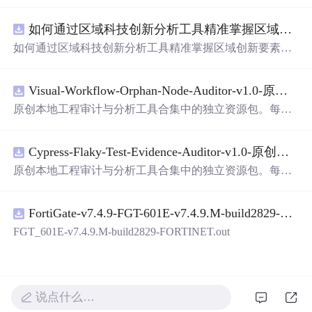
面，使用方便! 详 情 说 明 用这个手写数字识别系统，你可
以轻松地识别手写数字。这个系统不仅功能强大，而且还
如何通过区域科技创新分析工具精准掌握区域创新要素分布与产业链融合现状？.docx
带有直观的图形用户界面（GUI），非常容易使用。你只
需要将手写数字输入系统，它将立即给出准确的识别结
如何通过区域科技创新分析工具精准掌握区域创新要素分
果。这个系统可以在各种场景中使用，无论是学校、工作
布与产业链融合现状？
还是日常生活，都能为你提供快速和准确的识别服务。它
是一个非常方便和实用的工具，你一定会
喜欢
它的！
Visual-Workflow-Orphan-Node-Auditor-v1.0-原创源码与文档.zip
原创本地工程审计与分析工具合集中的独立资源包。每个
ZIP包含完整源码、3项自动化测试、可复现合成示例、离
线HTML、JSON与SVG报告、1080×720真实运行效果图、
Cypress-Flaky-Test-Evidence-Auditor-v1.0-原创源码与文档.zip
README、运行说明、功能清单、MIT License及原创与授
权声明。解压后进入project目录，执行npm test验证算法，
原创本地工程审计与分析工具合集中的独立资源包。每个
执行npm run report生成报告，也可通过本地静态服务器打
ZIP包含完整源码、3项自动化测试、可复现合成示例、离
开网页。运行时零第三方依赖，不包含热点产品或开源项
线HTML、JSON与SVG报告、1080×720真实运行效果图、
目源码、Logo、官方截图、论文、生产日志或其他受限素
FortiGate-v7.4.9-FGT-601E-v7.4.9.M-build2829-FORTINET.out
README、运行说明、功能清单、MIT License及原创与授
材。适合前端开发、AI应用工程、测试审计和课程实践。
权声明。解压后进入project目录，执行npm test验证算法，
FGT_601E-v7.4.9.M-build2829-FORTINET.out
执行npm run report生成报告，也可通过本地静态服务器打
开网页。运行时零第三方依赖，不包含热点产品或开源项
目源码、Logo、官方截图、论文、生产日志或其他受限素
材。适合前端开发、AI应用工程、测试审计和课程实践。
说点什么…