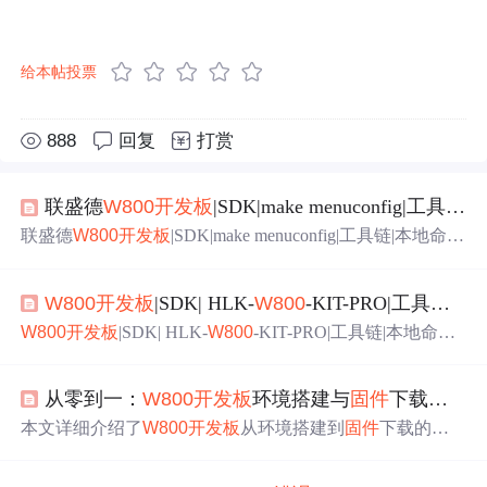
给本帖投票
888
回复
打赏
联盛德
W800
开发板
|SDK|make menuconfig|工具链|本地命令行编译|Windows11|msys|清华源|（4）、联盛德
联盛德
W800
开发板
|SDK|make menuconfig|工具链|本地命令
行编译|Windows11|msys|清华源|（4）、联盛德
W800
开发板
命令行编译指南
W800
开发板
|SDK| HLK-
W800
-KIT-PRO|工具链|本地命令行编译|Windows11|WSL|（5）、海凌科
W800
开发板
|SDK| HLK-
W800
-KIT-PRO|工具链|本地命令
行编译|Windows11|WSL|（5）、海凌科
W800
开发板
命令行
编译指南
从零到一：
W800
开发板
环境搭建与
固件
下载避坑全记录（含CDK配置与SecureCRT使用）
本文详细介绍了
W800
开发板
从环境搭建到
固件
下载的全
过程，包括CDK配置、SecureCRT使用等关键步骤。针对
开发过程中常见的环境配置、工程编译和
固件
下载问题提