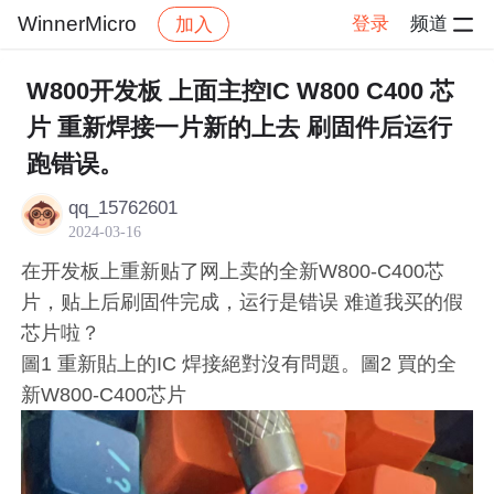
WinnerMicro
登录
频道
加入
帖子详情
社区
WinnerMicro
W806技术交流
W800开发板 上面主控IC W800 C400 芯
片 重新焊接一片新的上去 刷固件后运行
跑错误。
qq_15762601
2024-03-16
在开发板上重新贴了网上卖的全新W800-C400芯
片，贴上后刷固件完成，运行是错误 难道我买的假
芯片啦？
圖1 重新貼上的IC 焊接絕對沒有問題。圖2 買的全
新W800-C400芯片