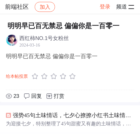
前端社区
登录
频道
加入
帖子详情
社区
前端社区
感慨
明明早已百无禁忌 偏偏你是一百零一
西红柿NO.1号女粉丝
2024-03-16
明明早已百无禁忌 偏偏你是一百零一
给本帖投票
23
回复
打赏
强势45句土味情话，七夕心撩撩小红书土味情话大赛
为迎接七夕，特别整理了45句甜蜜又有趣的土味情话，每
一句都充满了创意和温情，适合在特别的日子里表达爱
意。