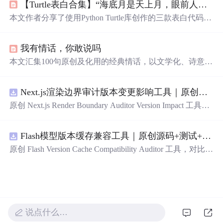
【Turtle表白合集】“海底月是天上月，眼前人是心上人。”余生多喜乐，长平安~（附3款源码）
本文作者分享了使用Python Turtle库创作的三款表白代码，
包括玫瑰、爱心树和深情文案，每款代码都有效果展示和
源码详解，是程序员向心仪之人表达心意的独特方式。
我有情话，你敢说吗
本文汇集100句原创及化用的经典情话，以文学化、诗意化
的语言呈现爱情的不同维度，涵盖心动、承诺、依恋、日
常浪漫与灵魂共鸣等核心情感主题。内容聚焦于情感表达
Next.js渲染边界审计版本变更影响工具｜原创源码+测试+离线报告
的艺术性与真挚性，强调语言在亲密关系中的感染力与象
征意义，体现现代汉语情话创作的审美范式与修辞特征。
原创 Next.js Render Boundary Auditor Version Impact 工具，
围绕“建立服务端组件、客户端组件、数据获取、缓存和交
互边界图，识别错误跨界依赖”的结果，对比两个版本的输
Flash模型版本缓存兼容工具｜原创源码+测试+离线报告
入约定、规则参数、结果结构和风险项，识别变更影响。
压缩包包含完整源码、3 项自动化测试、可复现合成示
原创 Flash Version Cache Compatibility Auditor 工具，对比两
例、离线 HTML/JSON/SVG 报告、1080×720 真实运行效
个Flash模型版本的前缀规范、缓存键、Tokenizer、命中率
果图、README、运行说明、功能清单、MIT License 及
和重建成本。压缩包包含完整源码、3 项自动化测试、可
原创与授权声明。运行时零第三方依赖，不包含热点产品
复现合成示例、离线 HTML/JSON/SVG 报告、1080×720
或开源项目源码、Logo、官方截图、论文、生产日志或其
真实运行效果图、README、运行说明、功能清单、MIT
他受限素材。
License 及原创与授权声明。运行时零第三方依赖，不包含
说点什么…
热点产品或开源项目源码、Logo、官方截图、论文、生产
日志或其他受限素材。