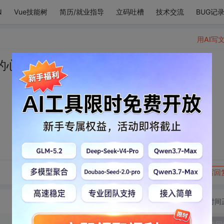
N
Vue技能树
简历/就业指导
立码吐槽
技术交流
BUG记
用AI写
的心在为你燃烧
转发到动态
举报
写回
切换为时间