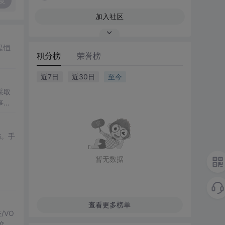
复
加入社区
是恒
积分榜
荣誉榜
近7日
近30日
至今
采取
事件
伤。手
暂无数据
查看更多榜单
/VO
胶粘