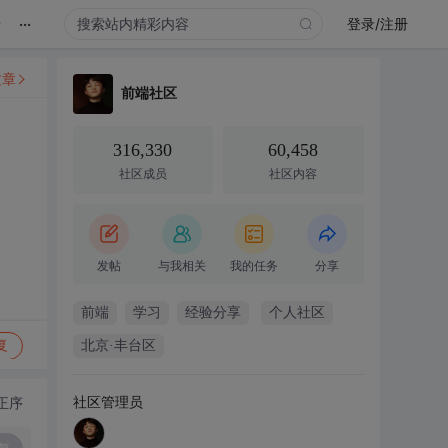
...
录
登录/注册
文章
前端社区
316,330
60,458
社区成员
社区内容
发帖
与我相关
我的任务
分享
前端
学习
经验分享
个人社区
复
北京·丰台区
社区管理员
正序