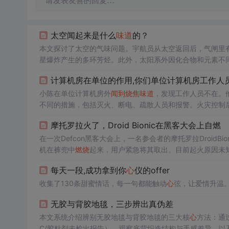
请发表友善的回复…
太空闻起来是什么
味道
的？
本文探讨了太空的气味问题。宇航员从太空返回后，气闸里
星爆炸产生的多环芳烃。此外，太阳系外因化合物和元素不
计算机房在单位的作用,你们单位计算机房工作人员
小陈在单位计算机房外
闻到
烧焦
味道
，发现工作人员不在。
不同的措施，包括灭火、断电、疏散人员和报警。火灾控制
再次发生。
摩托罗拉火了，Droid Bionic在黑客大会上自燃
在一次Defcon黑客大会上，一名参会者的摩托罗拉DroidB
机在裤兜中
燃烧
起来，用户紧急将其取出。目前起火原因未
每天一段,成功拿到你
心
仪的offer
收集了130条甜蜜情话，每一句都能触动
心
弦，让爱情升温
无胶与背胶地毯，三步辨出真伪差
本文系统介绍辨别无胶地毯与背胶地毯的三大核
心
方法：通过
C/胶粘剂未检出报告）、观察底背织造结构与手感差异、以