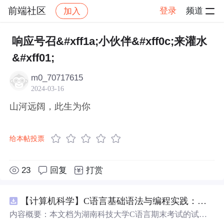
前端社区
登录
频道
加入
帖子详情
社区
前端社区
感慨
响应号召&#xff1a;小伙伴&#xff0c;来灌水
&#xff01;
m0_70717615
2024-03-16
山河远阔，此生为你
给本帖投票
23
回复
打赏
【计算机科学】C语言基础语法与编程实践：湖南科技大学期末考试核心知识点解析
内容概要：本文档为湖南科技大学C语言期末考试的试题