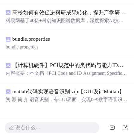
库，主要包含多套选择题，涵盖C语言的基础知识点，如
基本数据类型、运算符与表达式、控制结构（if、switch、
高校如何有效促进科研成果转化，提升产学研合作效率？.docx
循环）、数组、字符串处理、函数定义与调用、指针初步
等内容。题目形式为单项选择题，每道题后附有正确答
科易网基于40亿+科创知识图谱数据库，深度探索AI技术
案，旨在帮助学生巩固C语言语法和程序逻辑理解，提升
在技术转移、成果转化、技术经纪、知识产权、产业创
编程实践能力。; 适合人群：适用于高等院校计算机相关专
新、科技招商等垂直领域的多样化应用场景，研究科技创
业学习C语言课程的学生，特别是准备期末考试或需要强
bundle.properties
新领域的AI+数智化解决方案，推动科技创新与产业创新
化基础知识的初学者。; 使用场景及目标：①用于考前复
智能化发展。
bundle.properties
习，检验对C语言核心概念的掌握程度；②辅助教师出题
或课堂教学练习；③通过反复练习提高编程思维与代码逻
辑分析能力。; 阅读建议：建议结合教材和上机实践进行练
【计算机硬件】PCI规范中的类代码与能力ID分配：设备功能分类及扩展能力标识系统设计
习，重点关注易错题和涉及复杂逻辑控制的题目，理解每
内容概要：本文档《PCI Code and ID Assignment Specificati
道题背后的程序执行流程，以达到真正掌握语言特性的目
on Revision 1.10》由PCI-SIG发布，定义了PCI设备的类代
的。
码（Class Codes）、能力标识（Capability IDs）和扩展能
matlab代码实现语音识别.zip【GUI设计Matlab】
力标识（Extended Capability IDs）的标准编码规范。文档
详细列出了各类设备的功能分类，包括存储控制器、网络
资 源 简 介 语音识别，有GUI界面，实现0~9数字语音识别
控制器、显示设备、输入设备等，并为每种设备类型分配
详 情 说 明 在这个文档中，我们将讨论语音识别的重要性
唯一的Base Class、Sub-C
以及如何实现0到9的数字语音识别。语音识别是一种技
术，它可以将人类的语音转换为计算机可以理解的文本。
它在许多领域有广泛的应用，包括语音助手、语音控制和
说点什么…
自动语音识别。语音识别技术的发展使得我们能够通过语