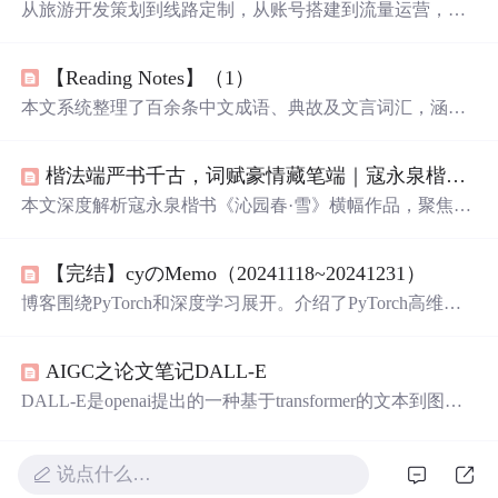
从旅游开发策划到线路定制，从账号搭建到流量运营，从
直播赋能到销售转化——他们搭建起 “线上电商+线下服务
+直播赋能” 的全链路闭环，收购四川太平洋国旅等优质文
【Reading Notes】（1）
旅资源，让“说走就走”不再只是一句口号。杜牧说 “南朝四
百八十寺，多少楼台烟雨中”——你撑着伞走过一座石桥，
本文系统整理了百余条中文成语、典故及文言词汇，涵盖
脚下是千年的青石板，耳边是评弹的软糯吴语。那里的
出处、释义、用法与哲理内涵，如‘马太效应’‘刻舟求剑’‘吴
风，吹过了张骞的驼铃，吹过了霍去病的战旗，吹过了王
带当风’‘防微杜渐’等；同时收录高频英文习语、俚语及文
维笔下的 “大漠孤烟直”。是你心里还有一个地方，让你魂
楷法端严书千古，词赋豪情藏笔端｜寇永泉楷书《沁园春・雪》精品横幅赏析
化表达，如‘take the mickey’‘put your money where your mout
牵梦萦，让你觉得——活着，真好。是你还会在看到日落
h is’‘a flash in the pan’等，并附中英对照与语境说明。内容
本文深度解析寇永泉楷书《沁园春·雪》横幅作品，聚焦其
时，停下来，什么都不说，就那么看着。
聚焦语言本体知识与跨文化修辞智慧，服务于语言学习、
唐楷法度、精工书写、长城山水暗纹定制笺纸及作者名号
人文素养提升与信息技术场景下的自然语言处理语料构
印与四方馆藏鉴藏印的成套配置。强调该作在红色文化题
建。
【完结】cyのMemo（20241118~20241231）
材书法中罕见的全词精工楷书完整性、材质稀缺性与流传
可考性，属当代馆藏级红色书法珍品，具备文史研究、高
博客围绕PyTorch和深度学习展开。介绍了PyTorch高维张
端陈设与长期典藏价值。
量的维度操作、内存布局，对比view和reshape方法；阐述
了Transformer编码器的原理和einsum、einops库的使用。还
AIGC之论文笔记DALL-E
详细说明了多轮对话任务中微调模型的流程，包括数据准
备、模型选择、训练和评估等步骤。
DALL-E是openai提出的一种基于transformer的文本到图像
生成模型，通过离散自编码器（dVAE）将图像编码为toke
ns，再用自回归transformer建模，实现零样本生成。该方法
借鉴VQ-VAE，解决离散分布不可导问题采用gumbel-softm
说点什么…
ax技巧。