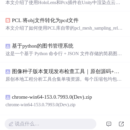
本文介绍了使用HoloLens和Pcx插件在Unity中渲染点云文
件时遇到的单
眼
显示问题及其解决方案。通过调整XRSetti
ngs中的配置，取消勾选“EnableDepthBufferSharing”，并更
PCL 将obj文件转化为pcd文件
改“StereoRenderingMode”从“SinglePass”到“MultiPass”，可
以解决该问题。
本文介绍了如何使用PCL库自带的pcl_mesh_sampling_releas
e.exe工具将OBJ模型文件转换为PCD点云文件。详细步骤
包括调整采样点数和保存的数据类型，并提供了一个补充
基于python的图书管理系统
方法——通过CloudCompare软件进行转换。此外，还提供
了在CloudCompare中设置参数以生成所需点云的详细说
这是一个基于 Python 命令行 + JSON 文件存储的简易图书
明。
管理系统。 核心功能：围绕"图书"和"读者"实现两类实体
管理，以及它们之间的借阅关系。 图书管理：支持图书的
图像种子版本复现发布检查工具｜原创源码+测试+离线报告
添加、删除、修改、搜索（按书名/作者/ISBN），每本书
记录馆藏总数和当前可借数量。 学生管理：支持学生信息
原创本地工程分析工具合集单项资源。每个压缩包均包含
的添加、删除、搜索（按姓名/学号），每人默认最多借阅
完整 JavaScript/Node.js 源码、3 项自动化测试、可复现合
5 本。 借阅管理：借书时自动校验库存是否充足、是否超
成示例、离线 HTML/JSON/SVG 报告、1080×720 真实运
过借阅上限、是否重复借阅；还书时自动判断是否逾期
chrome-win64-153.0.7993.0(Dev).zip
行效果图、README、运行说明、功能清单、MIT License
（期限 30 天）；支持查看全部借阅记录、逾期记录和某人
及原创授权声明。Node.js 18+ 可直接运行，零第三方运行
chrome-win64-153.0.7993.0(Dev).zip
当前在借图书。 技术特点：纯 Python 标准库实现，无需安
依赖，适合开发者进行工程预检、质量审查和交付复核。
装任何第三方依赖；采用分层架构（模型层 → 持久化层
→ 业务层 → 界面层），职责清晰，易于扩展或替换（比
说点什么…
如把 JSON 换成数据库只需改 storage.py）；数据保存在本