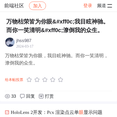
前端社区
登录
频道
加入
帖子详情
社区
前端社区
感慨
万物枯荣皆为你眼&#xff0c;我目眩神驰。
而你一笑清明&#xff0c;潦倒我的众生。
jhss987
2024-03-17
万物枯荣皆为你眼，我目眩神驰。而你一笑清明，
潦倒我的众生。
给本帖投票
33
回复
打赏
HoloLens 2开发：Pcx 渲染点云单
眼
显示问题