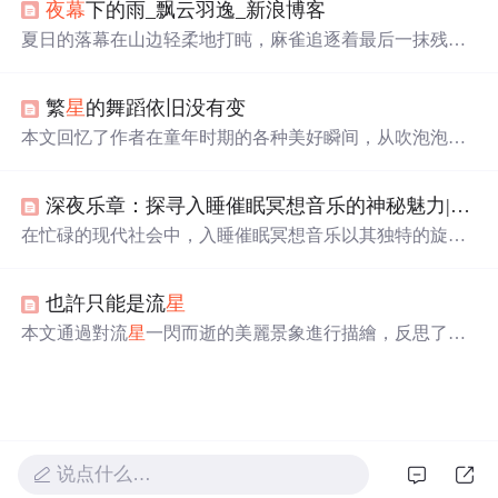
夜幕
下的雨_飘云羽逸_新浪博客
的文学化表达，不涉及天文观测技术、物理机制或信息技
术应用。
夏日的落幕在山边轻柔地打盹，麻雀追逐着最后一抹残
霞。大山传来
深沉
而孤寂的呼吸声，乌云带着满腔苦水，
倾诉着孤单的心事。霞光渐渐照亮大山的脸庞，天空披上
繁
星
的舞蹈依旧没有变
了一袭彩霞的外衣。河边的渔人收起钓竿，迎着昏黄的屋
檐，圆月将夜色揽入怀中，大山便在安详中安然睡去。
本文回忆了作者在童年时期的各种美好瞬间，从吹泡泡到
观察花草，再到与童年的告别，表达了对那段纯真时光的
怀念与不舍。
深夜乐章：探寻入睡催眠冥想音乐的神秘魅力|流静
在忙碌的现代社会中，入睡催眠冥想音乐以其独特的旋律
和节奏，为疲惫的心灵提供宁静，帮助人们放松并进入
深
沉
的睡眠状态。它不仅是音乐形式，更是一种生活态度，
也許只能是流
星
提醒我们在忙碌中放慢脚步，倾听内心声音。
本文通過對流
星
一閃而逝的美麗景象進行描繪，反思了生
命中那些短暫卻深刻的感受，以及這些感受在人們心中留
下的長遠影響。
说点什么…