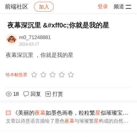
前端社区
登录
频道
加入
帖子详情
社区
前端社区
感慨
夜幕深沉里 &#xff0c;你就是我的星
m0_71248881
2024-03-17
夜幕深沉里 ，你就是我的星
给本帖投票
18
回复
打赏
《美丽的
夜幕
如墨色画卷，粒粒繁
星
似璀璨宝石点缀其间。繁
文章以诗意语言描绘了墨色
夜幕
与璀璨繁
星
构成的自然景
象，强调繁
星
如宝石、灵动眼睛般的视觉意象及其带来的
宁静、神秘与沉浸式审美体验。内容聚焦于天文视觉现象