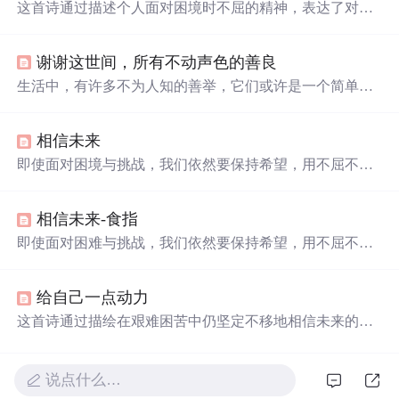
这首诗通过描述个人面对困境时不屈的精神，表达了对未
来坚定不移的信念。作者用象征性的语言展现了即使在绝
望中也要坚持书写‘相信未来’的决心。
谢谢这世间，所有不动声色的善良
生活中，有许多不为人知的善举，它们或许是一个简单的
动作，或许是一次默默的付出，这些不动声色的善良，虽
未张扬，却
温暖
人心。从帮助贫困儿童到援助非洲，从维
相信未来
护他人尊严到尊重个人隐私，每一个细节都体现了人性中
最美好的一面。
即使面对困境与挑战，我们依然要保持希望，用不屈不挠
的精神书写未来。这首诗表达了作者在逆境中对未来的坚
定信念，鼓励人们无论遭遇何种困难，都要相信未来，热
相信未来-食指
爱生命。
即使面对困难与挑战，我们依然要保持希望，用不屈不挠
的精神书写未来。这首诗表达了作者在逆境中对未来的坚
定信念，鼓励人们相信努力与年轻的力量，热爱生命。
给自己一点动力
这首诗通过描绘在艰难困苦中仍坚定不移地相信未来的情
景，激励人们面对困难时保持乐观态度，表达了对未来充
满信心的主题。
说点什么…