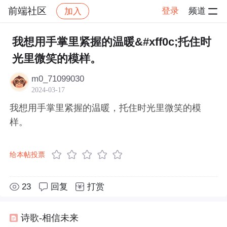
前端社区
登录
频道
加入
帖子详情
社区
前端社区
感慨
我想用手掌里紧握的温暖&#xff0c;托住时
光里微笑的模样。
m0_71099030
2024-03-17
我想用手掌里紧握的温暖，托住时光里微笑的模
样。
给本帖投票
23
回复
打赏
诗歌-相信未来