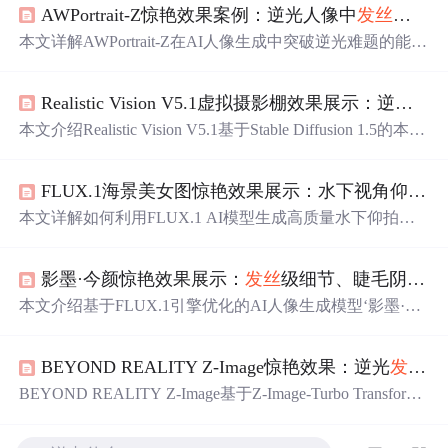
AWPortrait-Z惊艳效果案例：逆光人像中
发丝
透光
与
本文详解AWPortrait-Z在AI人像生成中突破逆光难题的能
力，重点阐述其
发丝
透光
与面部立体感的实现机制：依托
Z-Image底模与LoRA微调，结合高频细节增强、动态高光
Realistic Vision V5.1虚拟摄影棚效果展示：逆光
发
映射及Alpha通道融合实现逼真
发丝
透光
；通过结构优先建
模与局部对比度控制提升面部三维真实性。涵盖参数调控
本文介绍Realistic Vision V5.1基于Stable Diffusion 1.5的本地
策略、避坑要点及可复现三步工作流。
化AI人像生成工具，重点实现逆光下
发丝
透光
与皮肤次表
面散射（SSS）两大物理渲染效果。通过模型架构优化，
FLUX.1海景美女图惊艳效果展示：水下视角仰拍+阳光折射+
在普通GPU设备上稳定生成具备单反级光影过渡、毛发细
节及皮肤质感的写实人像，并支持多档显存适配与异常恢
本文详解如何利用FLUX.1 AI模型生成高质量水下仰拍海
复机制。
景人像，涵盖核心物理效果建模（光线折射、
发丝
透光
、
水面波纹）、提示词工程（视角/光线/物理/画质四维关键
影墨·今颜惊艳效果展示：
发丝
级细节、睫毛阴影、耳垂
词组合）、关键参数配置（1024×1024分辨率、25步、CFG
=3.5）及常见问题解决策略，突出AI对光学规律与水下透
本文介绍基于FLUX.1引擎优化的AI人像生成模型‘影墨·今
视的真实模拟能力。
颜’，聚焦其在
发丝
级细节重建、微光影建模（如睫毛阴
影、耳垂
透光
）及东方美学风格迁移方面的突破。该模型
BEYOND REALITY Z-Image惊艳效果：逆光
发丝
透
深度融合小红书真实质感审美与先进扩散架构，在皮肤纹
理、光照物理仿真、低饱和色彩控制等方面显著提升人像
BEYOND REALITY Z-Image基于Z-Image-Turbo Transforme
真实性与艺术表现力，适用于高端时尚数字内容创作。
r架构，实现逆光
发丝
透光
、面部柔焦与背景虚化三重叠加
效果。其核心技术包括BF16高精度推理、深度感知语义分