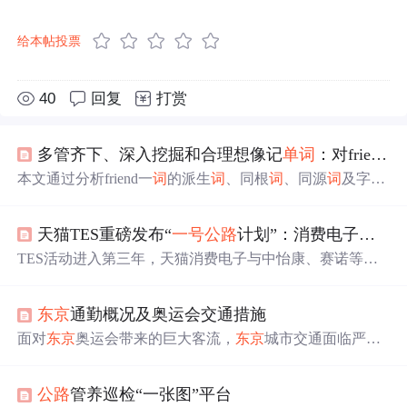
给本帖投票
40
回复
打赏
多管齐下、深入挖掘和合理想像记
单
词
：对friend一
本文通过分析friend一
词
的派生
词
、同根
词
、同源
词
及字母
象形等方式，探索其核心含义和记忆技巧。重点讲解了fri-
词
根代表‘爱’与‘自由’的关系，并结合北欧神话背景说明其
天猫TES重磅发布“
一号
公路
计划”：消费电子行业的生意该怎么做？
文化渊源。同时，从字母f的象形意义出发，揭示friend与fi
end、free等
词
之间的内在联系，帮助读者掌握高效的
单
词
TES活动进入第三年，天猫消费电子与中怡康、赛诺等合
记忆方法。
作，推出
一号
公路
计划，旨在改善品牌商家的经营环境。
同时，计划在三年内推动中国家庭实现不动手生活，通过I
东京
通勤概况及奥运会交通措施
oT智能产品提升生活品质。
面对
东京
奥运会带来的巨大客流，
东京
城市交通面临严峻
考验。每日超2000万人次使用公共交通，新宿地铁站日均
客流量达364万，部分线路高峰期混杂率高达199%。为缓
公路
管养巡检“一张图”平台
解压力，采取了早通勤奖励、弹性工作制、面部识别系