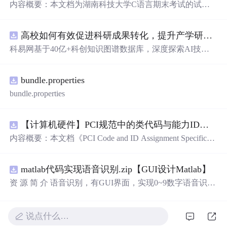
内容概要：本文档为湖南科技大学C语言期末考试的试题
库，主要包含多套选择题，涵盖C语言的基础知识点，如
基本数据类型、运算符与表达式、控制结构（if、switch、
高校如何有效促进科研成果转化，提升产学研合作效率？.docx
循环）、数组、字符串处理、函数定义与调用、指针初步
等内容。题目形式为单项选择题，每道题后附有正确答
科易网基于40亿+科创知识图谱数据库，深度探索AI技术
案，旨在帮助学生巩固C语言语法和程序逻辑理解，提升
在技术转移、成果转化、技术经纪、知识产权、产业创
编程实践能力。; 适合人群：适用于高等院校计算机相关专
新、科技招商等垂直领域的多样化应用场景，研究科技创
业学习C语言课程的学生，特别是准备期末考试或需要强
bundle.properties
新领域的AI+数智化解决方案，推动科技创新与产业创新
化基础知识的初学者。; 使用场景及目标：①用于考前复
智能化发展。
bundle.properties
习，检验对C语言核心概念的掌握程度；②辅助教师出题
或课堂教学练习；③通过反复练习提高编程思维与代码逻
辑分析能力。; 阅读建议：建议结合教材和上机实践进行练
【计算机硬件】PCI规范中的类代码与能力ID分配：设备功能分类及扩展能力标识系统设计
习，重点关注易错题和涉及复杂逻辑控制的题目，理解每
内容概要：本文档《PCI Code and ID Assignment Specificati
道题背后的程序执行流程，以达到真正掌握语言特性的目
on Revision 1.10》由PCI-SIG发布，定义了PCI设备的类代
的。
码（Class Codes）、能力标识（Capability IDs）和扩展能
matlab代码实现语音识别.zip【GUI设计Matlab】
力标识（Extended Capability IDs）的标准编码规范。文档
详细列出了各类设备的功能分类，包括存储控制器、网络
资 源 简 介 语音识别，有GUI界面，实现0~9数字语音识别
控制器、显示设备、输入设备等，并为每种设备类型分配
详 情 说 明 在这个文档中，我们将讨论语音识别的重要性
唯一的Base Class、Sub-C
以及如何实现0到9的数字语音识别。语音识别是一种技
术，它可以将人类的语音转换为计算机可以理解的文本。
说点什么…
它在许多领域有广泛的应用，包括语音助手、语音控制和