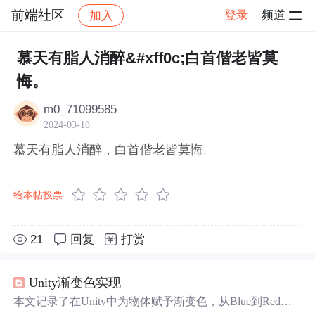
前端社区
登录
频道
加入
帖子详情
社区
前端社区
感慨
慕天有脂人消醉&#xff0c;白首偕老皆莫
悔。
m0_71099585
2024-03-18
慕天有脂人消醉，白首偕老皆莫悔。
给本帖投票
21
回复
打赏
Unity渐变色实现
本文记录了在Unity中为物体赋予渐变色，从Blue到Red的