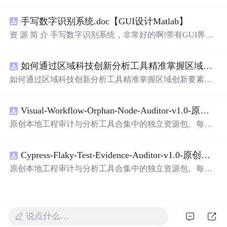
过程。原本的代码通过调整颜色比例实现了从Red到Blue的
渐变，但要反转效果，错误地尝试直接取反RGB值。正确
手写数字识别系统.doc【GUI设计Matlab】
方法是改变颜色的归一化值，通过1-（颜色比例）来实现
颜色范围的反转，从而达到预期的Blue到Red的云图效果。
资 源 简 介 手写数字识别系统，非常好的啊!带有GUI界
面，使用方便! 详 情 说 明 用这个手写数字识别系统，你可
以轻松地识别手写数字。这个系统不仅功能强大，而且还
如何通过区域科技创新分析工具精准掌握区域创新要素分布与产业链融合现状？.docx
带有直观的图形用户界面（GUI），非常容易使用。你只
需要将手写数字输入系统，它将立即给出准确的识别结
如何通过区域科技创新分析工具精准掌握区域创新要素分
果。这个系统可以在各种场景中使用，无论是学校、工作
布与产业链融合现状？
还是日常生活，都能为你提供快速和准确的识别服务。它
是一个非常方便和实用的工具，你一定会喜欢它的！
Visual-Workflow-Orphan-Node-Auditor-v1.0-原创源码与文档.zip
原创本地工程审计与分析工具合集中的独立资源包。每个
ZIP包含完整源码、3项自动化测试、可复现合成示例、离
线HTML、JSON与SVG报告、1080×720真实运行效果图、
Cypress-Flaky-Test-Evidence-Auditor-v1.0-原创源码与文档.zip
README、运行说明、功能清单、MIT License及原创与授
权声明。解压后进入project目录，执行npm test验证算法，
原创本地工程审计与分析工具合集中的独立资源包。每个
执行npm run report生成报告，也可通过本地静态服务器打
ZIP包含完整源码、3项自动化测试、可复现合成示例、离
开网页。运行时零第三方依赖，不包含热点产品或开源项
线HTML、JSON与SVG报告、1080×720真实运行效果图、
目源码、Logo、官方截图、论文、生产日志或其他受限素
README、运行说明、功能清单、MIT License及原创与授
材。适合前端开发、AI应用工程、测试审计和课程实践。
权声明。解压后进入project目录，执行npm test验证算法，
说点什么…
执行npm run report生成报告，也可通过本地静态服务器打