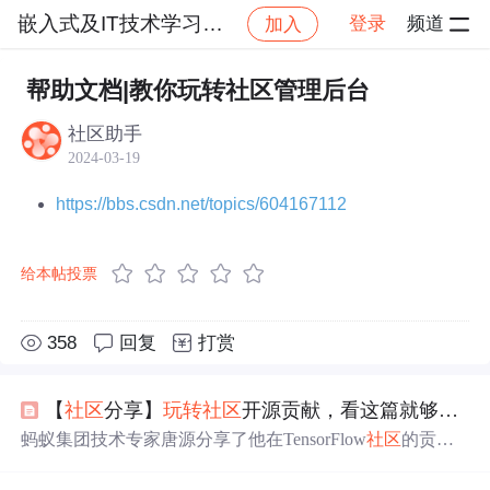
嵌入式及IT技术学习交流社区
登录
频道
加入
社区
嵌入式及IT技术学习交流社区
运营指南
帮助文档|教你玩转社区管理后台
社区助手
2024-03-19
https://bbs.csdn.net/topics/604167112
给本帖投票
358
回复
打赏
【
社区
分享】
玩转
社区
开源贡献，看这篇就够了！
蚂蚁集团技术专家唐源分享了他在TensorFlow
社区
的贡献
经历及心得，包括贡献高阶API代码、参与
社区
管理
、贡
献开源项目及知识传播等方面的内容。