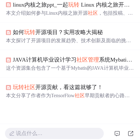
linux内核之旅ppt_一起
玩转
Linux 内核之旅开源
社
本文介绍如何参与Linux内核之旅开源
社区
，包括投稿、代
码贡献及
社区
管理
等多个方面，旨在促进
社区
发展和技术
交流。
如何
玩转
开源项目？实用攻略大揭秘
本文探讨了开源项目的发展趋势、技术创新及面临的挑
战。开源软件已成为现代技术生态的关键部分，推动了技
术创新，如容器技术、分布式计算框架和深度学习框架。
JAVA计算机毕业设计学习
社区
管理
系统Mybatis+源码+数据库+lw文档+系统+调试部署
然而，开源项目也面临着维护难度、版权问题和
社区
管理
等挑战。文章提供了克服这些挑战的策略，鼓励技术爱好
这个资源集合包含了一个基于Mybatis的JAVA计算机毕业设
者积极参与开源
社区
。
计——学习
社区
管理
系统，以及众多其他SSM、SpringBoot
和JSP项目的源码，如药品销售、学生评价、图书
管理
等。
玩转
社区
开源贡献，看这篇就够了！
所有项目均提供源码、数据库、文档和调试部署指南，适
用于学习和参考。
本文分享了作者作为TensorFlow
社区
早期贡献者的心路历
程，包括贡献高阶API、参与
社区
管理
和生态建设的经
验，以及技术推广与知识传播的努力。
说点什么…