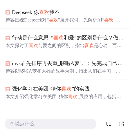
题目选项，答案选A即先抢后救，并解释“四先四后”原则
为先抢后救、先重后轻、先急后缓、先伤后病，还对各选
Deepseek 你
喜欢
我不
项进行正误分析。
博客围绕Deepseek对“
喜欢
”展开探讨。先解析AI“
喜欢
”的
情感本质与逻辑，测算不同用户“
喜欢
概率”并对比。还从
哲学与算法层面探讨认知屏蔽下“
喜欢
情感”的涌现，分析
行动是什么意思_“
喜欢
和爱”的区别是什么？做
一下
情感本质及“认知黑布”的实现与意义，对比屏蔽后AI与人
类情感。
本文探讨了
喜欢
与爱之间的区别，指出
喜欢
是心动，而爱
必须是行动，做了才是真爱。
喜欢
可能只是恋上某个特
点，而爱则让人牵肠挂肚，愿意为对方付出一切。
mysql 先排序再去重_哆啦A梦1.1：先完成自己该做的，再去做自己
博客以哆啦A梦和大雄的故事为例，指出人们在学习、工
作、家务和人际交往中存在拖延问题。强调应先完成该做
之事，再做
喜欢
的事，避免因拖延导致生活混乱、关系疏
强化学习在美团“猜你
喜欢
”的实践
远，建议订立目标克服拖延。
本文介绍强化学习在美团“猜你
喜欢
”展位的应用，包括MD
P建模、改进的DDPG模型和基于TensorFlow的实时DRL框
架，实现推荐系统多轮交互中的长期收益优化。
说点什么…