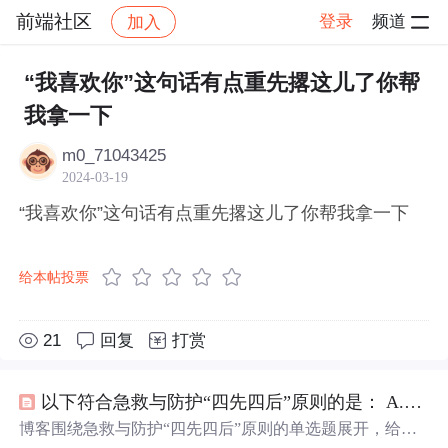
前端社区
登录
频道
加入
帖子详情
社区
前端社区
感慨
“我喜欢你”这句话有点重先撂这儿了你帮
我拿一下​
m0_71043425
2024-03-19
“我喜欢你”这句话有点重先撂这儿了你帮我拿一下​
给本帖投票
21
回复
打赏
以下符合急救与防护“四先四后”原则的是： A.先抢后救 B.先轻后重 C.先缓后急 D.先病后伤。单选题选几？给出为什么？
博客围绕急救与防护“四先四后”原则的单选题展开，给出