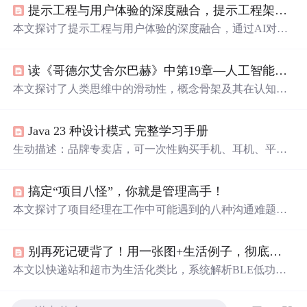
提示工程与用户体验的深度融合，提示工程架构师的实践
本文探讨了提示工程与用户体验的深度融合，通过AI对话
剧本到贴心交互的实践之
路
，详细介绍了如何让AI“
听
懂”
并“记住”用户的需求和偏好。文章通过比喻、核心概念解
读《哥德尔艾舍尔巴赫》中第19章—人工智能的展望 的思考
释、算法原理、具体操作步骤、数学模型和公式、项目实
战以及实际应用场景，深入浅出地阐述了提示工程架构师
本文探讨了人类思维中的滑动性，概念骨架及其在认知中
如何设计出既懂用户又贴心的AI交互体验。
的应用，以及这些特性如何区别于人工智能。通过实例分
析了思维滑动的不同层级，概念骨架的作用，以及智能计
Java 23 种设计模式 完整学习手册
算机与人在处理信息时的不同之处。
生动描述：品牌专卖店，可一次性购买手机、耳机、平板
整套产品。核心：一个工厂生产一整个产品族。适用场
景：多系列配套产品、产品体系固定。java运行// 产品族：
搞定“项目八怪”，你就是管理高手！
手机// 产品族：耳机// 具体产品@OverrideSystem.out.println
("小米手机打电话");@OverrideSystem.out.println("小米耳机
本文探讨了项目经理在工作中可能遇到的八种沟通难题，
听
音乐
");// 抽象工厂// 具体工厂@Override@Override// 测试
如聊天怪、休闲怪等，并提出通过目标设定和个人成长来
图解plaintext。
提升沟通技巧和应对不同类型的团队成员。
别再死记硬背了！用一张图+生活例子，彻底搞懂BLE蓝牙协议栈（附GAP/GATT核心概念解析）
本文以快递站和超市为生活化类比，系统解析BLE低功耗
蓝牙协议栈的三层架构（Controller/Host/Application）及核
心层功能：PHY层对应无线信道与跳频机制，LL层描述五