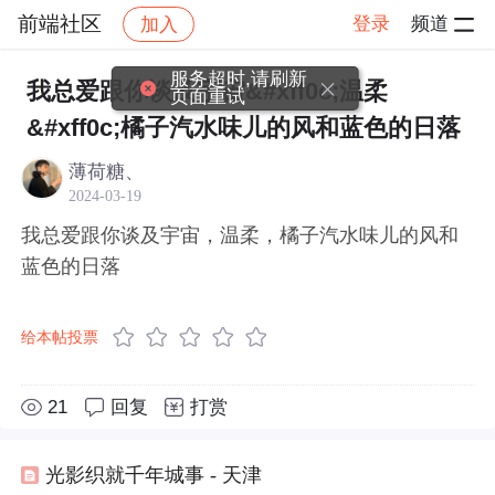
前端社区
登录
频道
加入
帖子详情
社区
前端社区
感慨
服务超时,请刷新
我总爱跟你谈及宇宙&#xff0c;温柔
页面重试
&#xff0c;橘子汽水味儿的风和蓝色的日落
薄荷糖、
2024-03-19
我总爱跟你谈及宇宙，温柔，橘子汽水味儿的风和
蓝色的日落
给本帖投票
21
回复
打赏
光影织就千年城事 - 天津