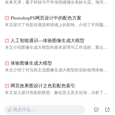
未来天津，量子科技与千年传统碰撞出奇妙火花。海河建
筑用光谱诉说心事，古文化街有AI相声舞台，老洋房靠麻
花能量运转，解放桥化作竖琴，非遗工坊泥人会讲全息历
PhotoshopPS网页设计中的配色方案
史，天津之眼成收集民智的空中大脑，展现传统与未来的
温柔
对话。
本文探讨了色彩在视觉和情感上的影响，介绍了不同颜色
的象征意义及其在设计中的应用。红色代表激情与能量，
橙色激发食欲，黄色吸引注意，绿色令人放松，
蓝色
营造
人工智能通识---体验图像生成大模型
冷静氛围，紫色体现奢华，黑色和白色则分别象征力量与
纯洁。
本文介绍图像生成大模型的基本原理与工作流程，重点讲
解图像嵌入概念及其在CLIP模型中的应用。通过实际体验
主流图文生成平台，帮助理解扩散模型如何根据文本提示
体验图像生成大模型
生成图像，并实践人物、
风
景、建筑及中国
风
四类图像生
成。
本文介绍了对当前主流图像生成大模型的实际使用体验，
涵盖模型的工作原理、输入输出特点及在不同场景下的应
用效果，探讨了其在创意设计与内容生产领域的潜力。
网页效果图设计之色彩配色索引
本文深入探讨色彩的联想、象征意义及文化域，分析了不
同色彩的心理效应与应用场景，包括红色、橙色、黄色、
绿色、
蓝色
、紫色、黑色、白色、灰色等。详细介绍了每
种色彩的具象联想、正面与负面联想及其在不同文化背景
说点什么…
下的意义差异。通过实例说明展示了色彩在网页设计、品