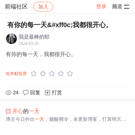
前端社区
登录
频道
加入
帖子详情
社区
前端社区
感慨
有你的每一天&#xff0c;我都很开心。
我是最棒的耶
2024-03-20
有你的每一天，我都很开心。
给本帖投票
24
回复
打赏
开心
的
一天
博主今日外出
一天
，腿酸脚冷，未更新博客，打算明天继
续。当天心情十分
开心
，是半年来最
开心
的
一天
，还提及
有个体谅关心自己的好妈妈，感觉很幸福。