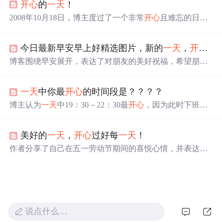
开心
的
一天
！
2008年10月18日，博主度过了一个非常
开心
且难忘的日
子。这
一天
虽然不是她的生日，但她老公陪伴她一整天，
两人在逍遥津公园聊天、散步，并一起享用晚餐，度过了
今日最新早安早上好精选图片，新的
一天
，
开心
快
美好的时光。
博客围绕早安展开，表达了对朋友的美好祝福，希望朋友
笑容灿烂、心情如彩虹、人生花开满枝，每天都充满欢乐
和喜悦，工作顺利、生活如意，在新的
一天
里
开心
快乐、
一天
中你最
开心
的时间段是？？？？
幸福安康。
博主认为
一天
中19：30－22：30最
开心
，因为此时下班
了，可自由安排时间，能看电视、玩游戏、看书等。
美好的
一天
，
开心
过好每
一天
！
作者分享了自己在五一劳动节期间的喜悦心情，并表达了
珍惜每
一天
、保持好心态的生活态度。
说点什么…