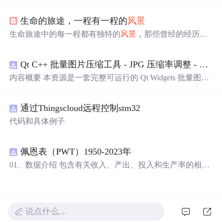
包括全国范围内数据分布、
风景
区分布及PostGIS空间关联
查询；接着阐述用SpringBoot和Mybatis - Plus实现后台查询
生命的旅途，一程有一程的
风景
的设计；最后基于Leaflet框架在WebGIS中实现
风景
区信息
可视化展示，分析不同省份旅游资源。
生命旅途中的每一程都有独特的
风景
，那些曾经的经历与
相遇都成为记忆画卷上不可磨灭的一部分。有人在我们的
生命中留下了深刻的印记，有的
陪伴
只是短暂却难忘。本
Qt C++ 批量图片压缩工具 - JPG 压缩率调整 - 批量修改分辨率 - 本地图片批处理（源码）
文探讨了这些相遇与
陪伴
的意义，以及它们如何塑造了我
们的人生。
内容概要 本资源是一套完整可运行的 Qt Widgets 批量图片
压缩桌面工具源码，基于 Qt5/C++ 从零开发，专为初学者
设计，分步实现图片批量处理全套功能。工具支持多选单
通过Thingscloud远程控制stm32
张图片、直接读取整个文件夹内所有 JPG/PNG 图像，可自
定义输出图片分辨率、调节 JPG0~100 区间压缩质量，自
代码和具体例子
带锁定宽高比防拉伸变形功能；批量处理完成后自动统计
每张图片压缩前后文件体积，计算整体压缩缩小比例，直
观展示压缩效果。 适用人群 Qt/C++ 零基础初学者，学习
佩恩表（PWT）1950-2023年
QImage 图像绘图、文件目录遍历、UI 交互开发； 需要本
01、数据介绍 包含有关收入、产出、投入和生产率的相对
地批量处理图片的办公、设计、自媒体从业者； 想要学习
水平信息，涵盖1950-2023年各国GDP、汇率、TFP、CPI
图片缩放、JPG 压缩、本地文件 IO、进度条交互的开发学
指数、人口、人力资本等多项数据，整理的PWT 11.0中文
习者。 使用场景 自媒体批量压缩配图，降低图片体积节省
翻译使用说明，英文原版使用说明。 数据名称：佩恩表
上传流量； 摄影、设计批量统一图片尺寸，批量轻量化相
（PWT） 数据年份：1950-2023年
说点什么…
册图片； 程序开发学习：QFileDialog 文件选择、QDir 文