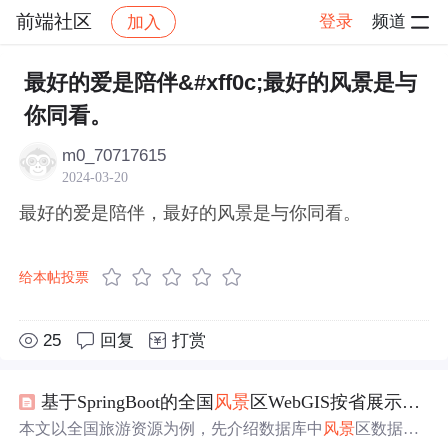
前端社区
登录
频道
加入
帖子详情
社区
前端社区
感慨
最好的爱是陪伴&#xff0c;最好的风景是与
你同看。
m0_70717615
2024-03-20
最好的爱是陪伴，最好的风景是与你同看。
给本帖投票
25
回复
打赏
基于SpringBoot的全国
风景
区WebGIS按省展示实践
本文以全国旅游资源为例，先介绍数据库中
风景
区数据，