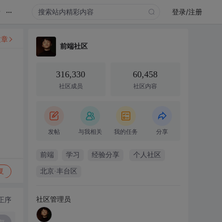
...
录
登录/注册
文章
前端社区
316,330
60,458
社区成员
社区内容
发帖
与我相关
我的任务
分享
前端
学习
经验分享
个人社区
复
北京·丰台区
社区管理员
正序