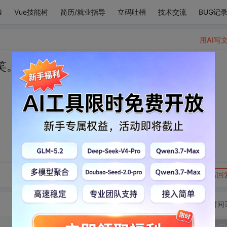
N
Vue技能树
简历/就业指导
立码吐槽
技术交流
BUG记
用AI写
笑。
转发到动态
举报
写回
切换为时间