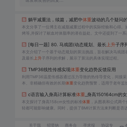
请发表友善的回复…
躺平减重法，续篇，减肥中
体重
波动的几个疑问
本文分享了一位博主在减脂减重过程中的实际经验和心得。
烤等,并探讨了献血对体脂率的潜在益处。文中还提到了一
[每日一题] 80. 马戏团(动态规划、最长
上升
子序列
本文介绍了一个基于动态规划的算法挑战，旨在解决马戏团
及最长
上升
子序列的求解，展示了算法的具体实现过程。
TMP36线性传感实现
体重
变化趋势反馈应用
利用TMP36温度传感器通过压力导致的热传导变化，间接
本、非精确但有效的长期
体重
变化趋势预警，适用于老年监
c语言输入身高计算标准
体重
_身高150164cm
本文探讨了身高158cm女性的标准
体重
，从图表和公式两个
轻都可能影响健康。同时，提供了BMI计算方法来判断是否
关于我
招贤纳
商务合
寻求报
协议专