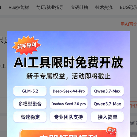
N
Vue技能树
简历/就业指导
立码吐槽
技术交流
BUG记
用AI写
只是把你偷偷放在了心里
心里
转发到动态
举报
写回
切换为时间