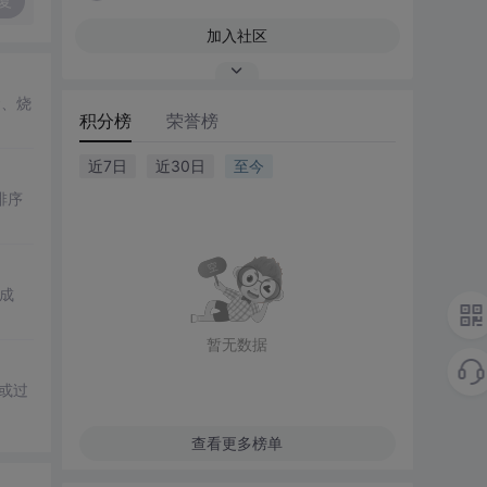
复
加入社区
食、烧
积分榜
荣誉榜
近7日
近30日
至今
排序
成
暂无数据
重或过
查看更多榜单