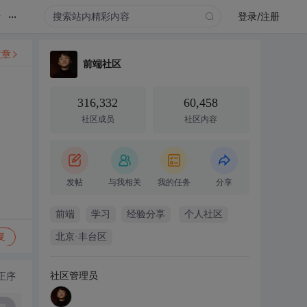
...
录
登录/注册
文章
前端社区
316,332
60,458
社区成员
社区内容
发帖
与我相关
我的任务
分享
前端
学习
经验分享
个人社区
复
北京·丰台区
社区管理员
正序