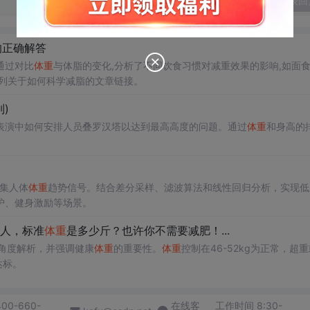
发表回
的正确解答
通过对比
体重
与体脂的变化,分析了不同饮食习惯对减重效果的影响,如面
系列关于如何科学减脂的文章链接。
)
表演中如何安排人员叠罗汉塔以达到最高高度的问题。通过
体重
和身高的
采集人体
体重
趋势信号。结合差分采样、滤波算法和线性回归分析，实现低
护、健身激励等场景。
的女人，标准
体重
是多少斤？也许你不需要减肥！...
角度解析，并强调健康
体重
的重要性。
体重
控制在46-52kg为正常，超
达标。
400-660-
在线客
工作时间 8:30-