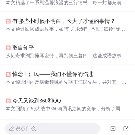
本文精选了一系列温馨浪漫的三行情书，每一封都充满了
深情与创意，带你回味那些让人脸红心跳的文字。
有哪些小时候不明白，长大了才懂的事情？
本文通过回顾成语故事，如“刻舟求剑”、“掩耳盗铃”等，
揭示了人们在成长过程中经历的相似心理变化，从儿童的
无知到成人的自我认知。作者反思现代社会中类似的行为
取自知乎
模式，如盲目跟风、忽视警示等，并指出我们需要从这些
典故中汲取教训，
学会
理智面对生活挑战。
从刻舟求剑到掩耳盗铃，再到朝三暮四，这些成语故事揭
示了人性的弱点。长大后，我们发现，自己也在重复着故
事中的错误，逃避现实、自我欺骗、盲目跟风、逆来顺
悼念王江民——我们不懂你的伤悲
受、迷失自我。这些故事里的傻瓜，其实是我们每个人的
缩影。
本文悼念国内反病毒领域的先驱王江民先生，并对其一生
的贡献进行了回顾。文章还讨论了他对盗版行为的态度以
及采取的一些措施。
今天又谈到360和QQ
本文回顾了3Q大战中360与腾讯之间的竞争，分析了周鸿
祎与马化腾的战略布局，指出360成功赢得民心并为IPO铺
路。
说点什么…